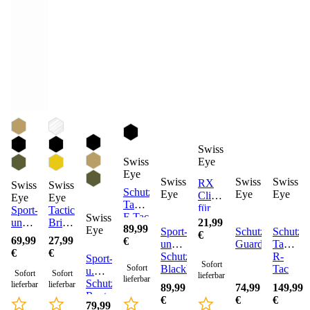
Swiss
Swiss
Eye
Eye
Swiss
Swiss
Swiss
RX
Swiss
Swiss
Schutzbrille
Eye
Eye
Eye
Clipadapter
Eye
Eye
Tactical
für
Sport-
Tactical
F-Tac
Swiss
PRO-
und
Brille
21,99
89,99
Eye
Sport-
Schutzbrille
Schutzbr
Modelle
Schutzbrille
Lancer
€
69,99
27,99
€
und
Guardian
Tactical
Blackhawk
€
€
Schutzbrille
R-
Sport-
Sofort
Sofort
Blackhawk
Tac
u.
Sofort
Sofort
lieferbar
lieferbar
Pro
Schutzbrille
lieferbar
lieferbar
89,99
74,99
149,99
Raptor
€
€
€
79,99
Pro