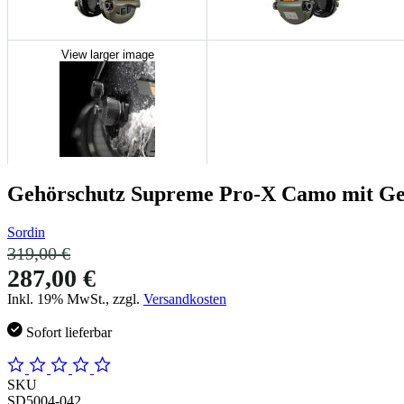
View larger image
Gehörschutz Supreme Pro-X Camo mit Gel
Sordin
319,00 €
287,00 €
Inkl. 19% MwSt., zzgl.
Versandkosten
Sofort lieferbar
SKU
SD5004-042