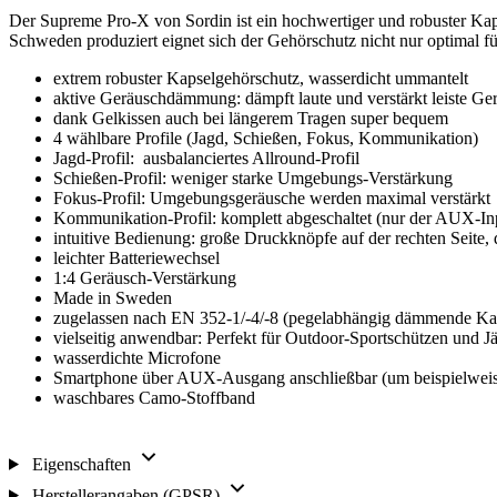
Der Supreme Pro-X von Sordin ist ein hochwertiger und robuster Kap
Schweden produziert eignet sich der Gehörschutz nicht nur optimal f
extrem robuster Kapselgehörschutz, wasserdicht ummantelt
aktive Geräuschdämmung: dämpft laute und verstärkt leiste 
dank Gelkissen auch bei längerem Tragen super bequem
4 wählbare Profile (Jagd, Schießen, Fokus, Kommunikation)
Jagd-Profil: ausbalanciertes Allround-Profil
Schießen-Profil: weniger starke Umgebungs-Verstärkung
Fokus-Profil: Umgebungsgeräusche werden maximal verstärkt
Kommunikation-Profil: komplett abgeschaltet (nur der AUX-Input
intuitive Bedienung: große Druckknöpfe auf der rechten Seite
leichter Batteriewechsel
1:4 Geräusch-Verstärkung
Made in Sweden
zugelassen nach EN 352-1/-4/-8 (pegelabhängig dämmende Kap
vielseitig anwendbar: Perfekt für Outdoor-Sportschützen und J
wasserdichte Microfone
Smartphone über AUX-Ausgang anschließbar (um beispielweis
waschbares Camo-Stoffband
Eigenschaften
Herstellerangaben (GPSR)