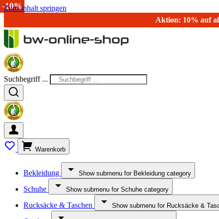
-10%
-10%
-10%
-10%
-10%
-10%
-10%
Zum Inhalt springen
Aktion: 10% auf al
Suchbegriff ...
Warenkorb
Bekleidung
Show submenu for Bekleidung category
Schuhe
Show submenu for Schuhe category
Rucksäcke & Taschen
Show submenu for Rucksäcke & Tasc