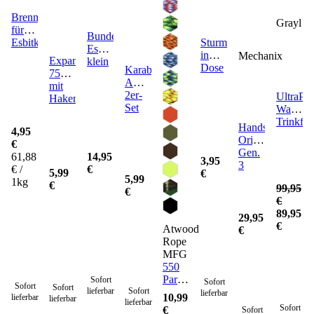
Brennstoff
Grayl
für
Bundeswehr
Esbitkocher
Sturmstreichhölzer
Esbitkocher
in
Mechanix
Expanderschnur
klein
Dose
Karabiner
75cm
ABS
mit
2er-
UltraPre
Haken
Set
Wasserfi
Trinkfla
Handschuhe
4,95
Original
€
Gen.
61,88
14,95
3,95
3
€ /
€
5,99
€
5,99
1kg
€
99,95
€
€
89,95
29,95
€
Atwood
€
Rope
MFG
550
Paracord
Sofort
Sofort
Sofort
Sofort
lieferbar
Sofort
Seil 4
lieferbar
10,99
lieferbar
lieferbar
lieferbar
mm -
Sofort
€
Sofort