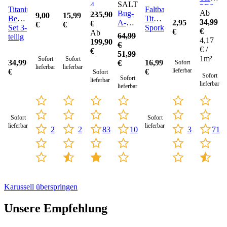
SALT
4
PES
Titanium
Faltbarer
Ab
Bug-
235,90
9,00
15,99
Besteck-
Titanium
34,99
A-
2,95
€
€
€
Set 3-
Spork
€
Salt
€
Ab
64,99
teilig
4,17
3.0
199,90
€
€ /
€
51,99
1m²
Sofort
Sofort
34,99
16,99
€
Sofort
lieferbar
lieferbar
lieferbar
€
€
Sofort
Sofort
Sofort
lieferbar
lieferbar
lieferbar
Sofort
Sofort
lieferbar
lieferbar
83
3
71
2
2
10
Karussell überspringen
Unsere Empfehlung