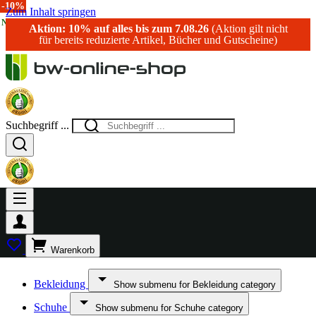
-15%
-20%
-10%
Zum Inhalt springen
NEU!
Aktion: 10% auf alles bis zum 7.08.26
(Aktion gilt nicht
für bereits reduzierte Artikel, Bücher und Gutscheine)
Suchbegriff ...
Warenkorb
Bekleidung
Show submenu for Bekleidung category
Schuhe
Show submenu for Schuhe category