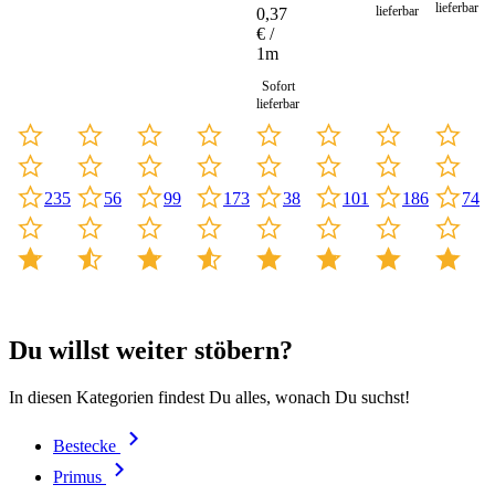
30
lieferbar
lieferbar
0,37
Meter
€ /
1m
Sofort
lieferbar
235
99
173
101
186
56
38
74
Du willst weiter stöbern?
In diesen Kategorien findest Du alles, wonach Du suchst!
Bestecke
Primus