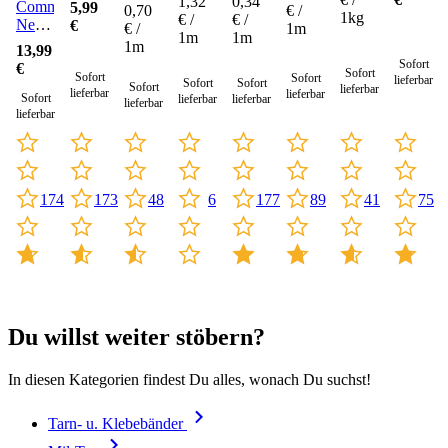
1,32
0,34
Commando
5,99
0,70
€ /
1kg
€ /
€ /
Netzschal
€
€ /
1m
1m
1m
190 x
1m
13,99
90
Sofort
€
Sofort
Sofort
cm
Sofort
lieferbar
Sofort
Sofort
Sofort
lieferbar
lieferbar
lieferbar
Sofort
lieferbar
lieferbar
lieferbar
lieferbar
173
6
177
41
75
48
174
89
Du willst weiter stöbern?
In diesen Kategorien findest Du alles, wonach Du suchst!
Tarn- u. Klebebänder