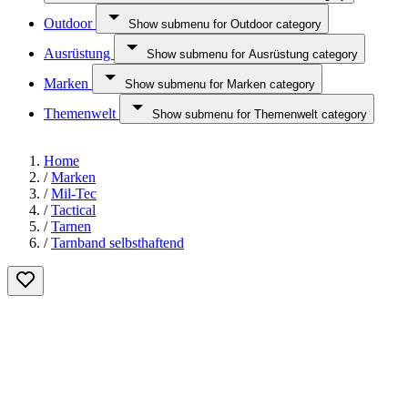
Outdoor
Show submenu for Outdoor category
Ausrüstung
Show submenu for Ausrüstung category
Marken
Show submenu for Marken category
Themenwelt
Show submenu for Themenwelt category
Home
/
Marken
/
Mil-Tec
/
Tactical
/
Tarnen
/
Tarnband selbsthaftend