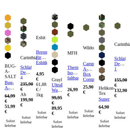
Esbit
Carinthi
Wildo
Brennstoff
MFH
für
Carinthia
Schlafs
Esbitkocher
Camp-
Defence
BUG-
Schlafsack
Thermo
A-
1
A-
Defence
Isomatte
4,95
Box
SALT
4
faltbar
€
Complete
Grayl
155,90
Bug-
235,90
61,88
Essgeschirr
UltraPress
€
25,90
A-
Helikon-
€
26,99
€ /
Set
Wasserfilter
132,90
€
Salt
Tex
Ab
€
1kg
Trinkflasche
€
64,99
99,95
3.0
Supertarp
199,90
€
€
€
51,99
64,90
89,95
€
Sofort
€
Sofort
Sofort
€
Sofort
lieferbar
lieferbar
lieferbar
Sofort
lieferbar
Sofort
Sofort
Sofort
lieferbar
lieferbar
lieferbar
lieferbar