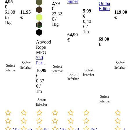
Supertarp
4,95
2,79
Outback
€
€
Edition
5,99
61,88
11,95
119,00
22,32
€
€ /
€
€
€ /
0,40
1kg
1kg
€ /
1m
64,90
69,00
€
Atwood
€
Rope
MFG
550
Paracord
Sofort
Sofort
Sofort
Sofort
lieferbar
lieferbar
Seil 4
10,99
lieferbar
Sofort
lieferbar
mm -
Sofort
lieferbar
€
30
lieferbar
0,37
Meter
€ /
1m
Sofort
Sofort
lieferbar
lieferbar
235
36
216
33
192
3
38