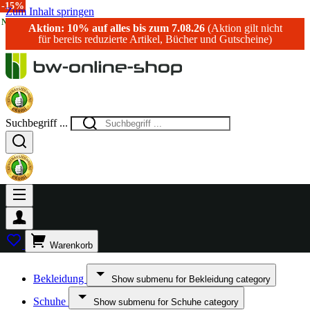
-20%
-15%
-10%
-15%
Zum Inhalt springen
NEU!
Aktion: 10% auf alles bis zum 7.08.26
(Aktion gilt nicht
für bereits reduzierte Artikel, Bücher und Gutscheine)
Suchbegriff ...
Warenkorb
Bekleidung
Show submenu for Bekleidung category
Schuhe
Show submenu for Schuhe category