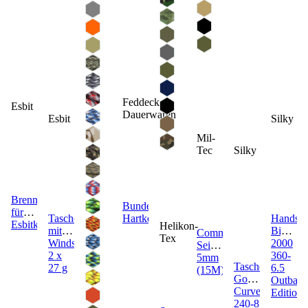
Feddeck
Esbit
Dauerwaren
Esbit
Silky
Mil-
Tec
Silky
Brennstoff
Bundeswehr
für
Taschenkocher
Hartkekse
Handsä
Esbitkocher
Helikon-
mit
Bigboy
Commando
Tex
Windschutz
2000
Seil
2 x
360-
5mm
Taschensäge
27 g
6.5
(15M)
Gomboy
Outback
Curve
Edition
240-8