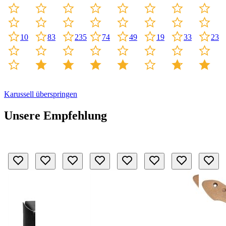
10
235
33
83
19
23
74
49
Karussell überspringen
Unsere Empfehlung