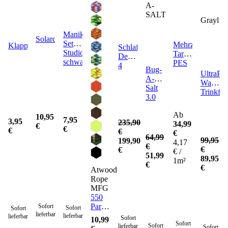
A-
SALT
Grayl
Maniküre-
Solardusche
Set
Mehrzweckplan
Klappbürste
Schlafsack
Studio
Tarp
Defence
schwarz
PES
4
Bug-
UltraPre
A-
Wasserfi
Salt
Trinkfla
3.0
Ab
10,95
7,95
3,95
235,90
34,99
€
€
€
€
€
64,99
99,95
199,90
4,17
€
€
€
€ /
51,99
89,95
1m²
€
€
Atwood
Rope
MFG
550
Paracord
Sofort
Sofort
Sofort
lieferbar
Seil 4
lieferbar
lieferbar
Sofort
10,99
Sofort
mm -
Sofort
lieferbar
Sofort