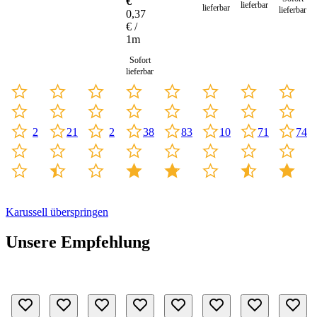
€
lieferbar
30
lieferbar
lieferbar
0,37
Meter
€ /
1m
Sofort
lieferbar
21
2
10
2
83
38
71
74
Karussell überspringen
Unsere Empfehlung