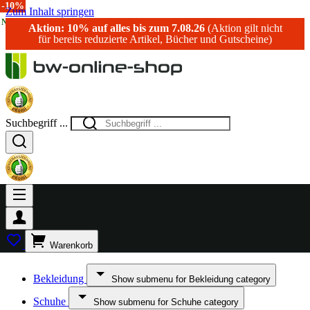
-15%
-20%
-10%
Zum Inhalt springen
NEU!
Aktion: 10% auf alles bis zum 7.08.26
(Aktion gilt nicht
für bereits reduzierte Artikel, Bücher und Gutscheine)
Suchbegriff ...
Warenkorb
Bekleidung
Show submenu for Bekleidung category
Schuhe
Show submenu for Schuhe category