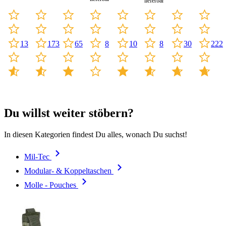
lieferbar
10
222
13
173
65
8
8
30
Du willst weiter stöbern?
In diesen Kategorien findest Du alles, wonach Du suchst!
Mil-Tec
Modular- & Koppeltaschen
Molle - Pouches