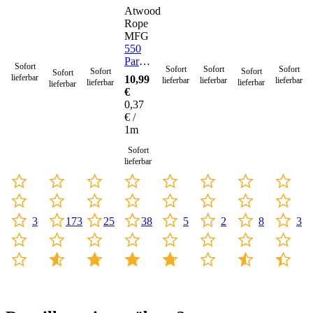
Atwood
Rope
MFG
550
Paracord
Sofort
Sofort
Sofort
Sofort
Sofort
Sofort
Sofort
Seil 4
lieferbar
10,99
lieferbar
lieferbar
lieferbar
lieferbar
lieferbar
lieferbar
mm -
€
30
0,37
Meter
€ /
1m
Sofort
lieferbar
173
3
25
38
5
2
8
3