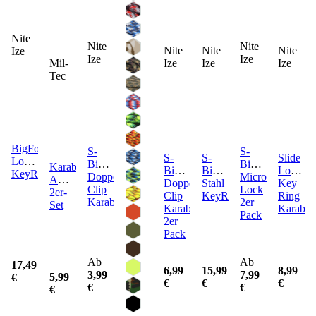
Nite
Nite
Nite
Nite
Nite
Nite
Ize
Ize
Ize
Mil-
Ize
Ize
Ize
Tec
BigFoot
S-
S-
S-
S-
Slide
Locker
Biner
Biner
Karabiner
Biner
Biner
Lock
KeyRack
Doppel-
Micro
ABS
Doppel-
Stahl
Key
Clip
Lock
2er-
Clip
KeyRack
Ring
Karabiner
2er
Set
Karabiner
Karabin
Pack
2er
Pack
Ab
Ab
17,49
6,99
15,99
8,99
3,99
7,99
5,99
€
€
€
€
€
€
€