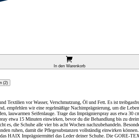
In den Warenkorb
 (2)
nd Textilien vor Wasser, Verschmutzung, Öl und Fett. Es ist treibgasf
d, empfehlen wir eine regelmäßige Nachimprägnierung, um die Lebens
den, lauwarmen Seifenlauge. Trage das Imprägnierspray aus etwa 30 cm
 Spray etwa 15 Minuten einwirken, bevor du die Behandlung bis zu drei
ht es, die Schuhe alle vier bis acht Wochen nachzubehandeln. Besonde
den ruhen, damit die Pflegesubstanzen vollständig einwirken können. D
gt das HAIX Imprägniermittel das Leder deiner Schuhe. Die GORE-TEX