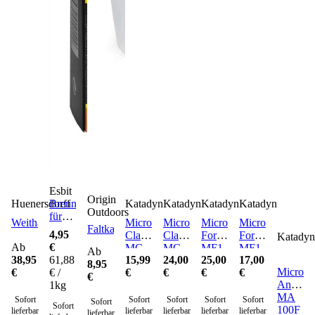
Esbit
Origin
Huenersdorff
Brennstoff
Katadyn
Katadyn
Katadyn
Katadyn
Outdoors
für
Weithalskanister
Micropur
Micropur
Micropur
Micropur
Esbitkocher
Faltkanister
4,95
Classic
Classic
Forte
Forte
Katadyn
Ab
€
MC
MC
MF1
MF1
Ab
38,95
61,88
15,99
24,00
25,00
17,00
1T 50
1T
100
50
8,95
Micropu
€
€ /
€
€
€
€
Tabletten
100
Tabletten
Tabletten
€
Antichlo
1kg
Tabletten
MA
Sofort
Sofort
Sofort
Sofort
Sofort
Sofort
Sofort
100F
lieferbar
lieferbar
lieferbar
lieferbar
lieferbar
lieferbar