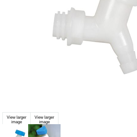
View larger
View larger
image
image