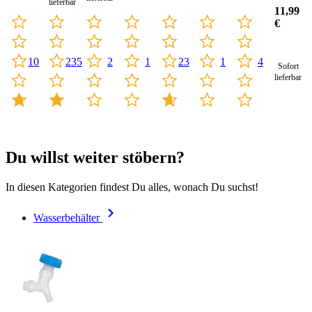
lieferbar
10 ml
11,99
€
10
235
2
1
23
1
4
Sofort
lieferbar
Du willst weiter stöbern?
In diesen Kategorien findest Du alles, wonach Du suchst!
Wasserbehälter