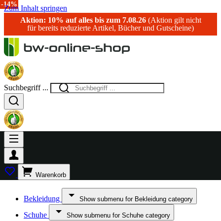
-20%
-15%
-13%
-14%
Zum Inhalt springen
Aktion: 10% auf alles bis zum 7.08.26
(Aktion gilt nicht
für bereits reduzierte Artikel, Bücher und Gutscheine)
Suchbegriff ...
Warenkorb
Bekleidung
Show submenu for Bekleidung category
Schuhe
Show submenu for Schuhe category