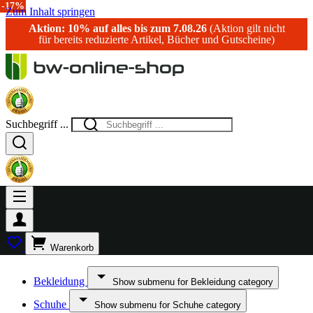
-40%
-25%
-17%
Zum Inhalt springen
Aktion: 10% auf alles bis zum 7.08.26
(Aktion gilt nicht
für bereits reduzierte Artikel, Bücher und Gutscheine)
Suchbegriff ...
Warenkorb
Bekleidung
Show submenu for Bekleidung category
Schuhe
Show submenu for Schuhe category