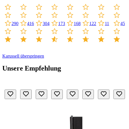
304
173
168
11
45
122
290
416
Karussell überspringen
Unsere Empfehlung