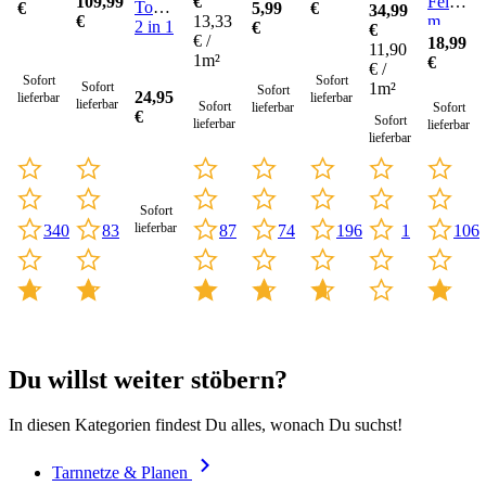
€
Fabric
Feldflas
109,99
Topf
5,99
€
€
34,99
13,33
IR
m.
€
2 in 1
€
€
€ /
Skarpo
Becher
18,99
11,90
1m²
u.
€
€ /
Hülle
Sofort
Sofort
1m²
Sofort
Sofort
24,95
lieferbar
lieferbar
lieferbar
Sofort
lieferbar
Sofort
€
Sofort
lieferbar
lieferbar
lieferbar
Sofort
lieferbar
340
83
196
87
74
1
106
Du willst weiter stöbern?
In diesen Kategorien findest Du alles, wonach Du suchst!
Tarnnetze & Planen