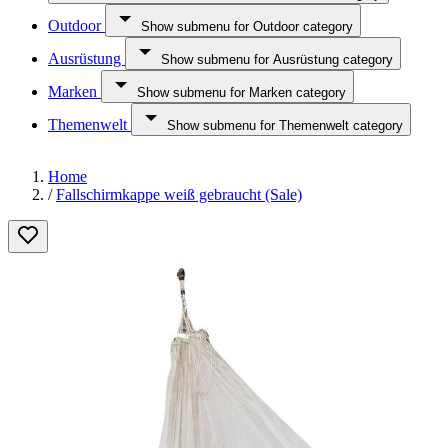
Outdoor
Show submenu for Outdoor category
Ausrüstung
Show submenu for Ausrüstung category
Marken
Show submenu for Marken category
Themenwelt
Show submenu for Themenwelt category
Home
/
Fallschirmkappe weiß gebraucht (Sale)