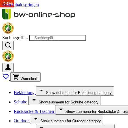
-20%
-13%
Zum Inhalt springen
Suchbegriff ...
Warenkorb
Bekleidung
Show submenu for Bekleidung category
Schuhe
Show submenu for Schuhe category
Rucksäcke & Taschen
Show submenu for Rucksäcke & Tasc
Outdoor
Show submenu for Outdoor category