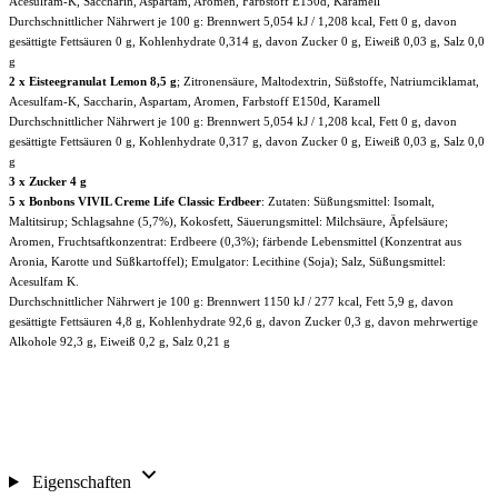
Acesulfam-K, Saccharin, Aspartam, Aromen, Farbstoff E150d, Karamell
Durchschnittlicher Nährwert je 100 g: Brennwert 5,054 kJ / 1,208 kcal, Fett 0 g, davon
gesättigte Fettsäuren 0 g, Kohlenhydrate 0,314 g, davon Zucker 0 g, Eiweiß 0,03 g, Salz 0,0
g
2 x Eisteegranulat Lemon 8,5 g
; Zitronensäure, Maltodextrin, Süßstoffe, Natriumciklamat,
Acesulfam-K, Saccharin, Aspartam, Aromen, Farbstoff E150d, Karamell
Durchschnittlicher Nährwert je 100 g: Brennwert 5,054 kJ / 1,208 kcal, Fett 0 g, davon
gesättigte Fettsäuren 0 g, Kohlenhydrate 0,317 g, davon Zucker 0 g, Eiweiß 0,03 g, Salz 0,0
g
3 x Zucker 4 g
5 x Bonbons VIVIL Creme Life Classic Erdbeer
: Zutaten: Süßungsmittel: Isomalt,
Maltitsirup; Schlagsahne (5,7%), Kokosfett, Säuerungsmittel: Milchsäure, Äpfelsäure;
Aromen, Fruchtsaftkonzentrat: Erdbeere (0,3%); färbende Lebensmittel (Konzentrat aus
Aronia, Karotte und Süßkartoffel); Emulgator: Lecithine (Soja); Salz, Süßungsmittel:
Acesulfam K.
Durchschnittlicher Nährwert je 100 g: Brennwert 1150 kJ / 277 kcal, Fett 5,9 g, davon
gesättigte Fettsäuren 4,8 g, Kohlenhydrate 92,6 g, davon Zucker 0,3 g, davon mehrwertige
Alkohole 92,3 g, Eiweiß 0,2 g, Salz 0,21 g
Eigenschaften