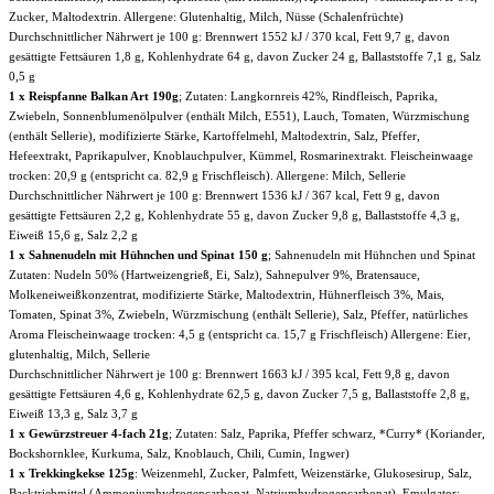
Zucker, Maltodextrin. Allergene: Glutenhaltig, Milch, Nüsse (Schalenfrüchte)
Durchschnittlicher Nährwert je 100 g: Brennwert 1552 kJ / 370 kcal, Fett 9,7 g, davon
gesättigte Fettsäuren 1,8 g, Kohlenhydrate 64 g, davon Zucker 24 g, Ballaststoffe 7,1 g, Salz
0,5 g
1 x Reispfanne Balkan Art 190g
; Zutaten: Langkornreis 42%, Rindfleisch, Paprika,
Zwiebeln, Sonnenblumenölpulver (enthält Milch, E551), Lauch, Tomaten, Würzmischung
(enthält Sellerie), modifizierte Stärke, Kartoffelmehl, Maltodextrin, Salz, Pfeffer,
Hefeextrakt, Paprikapulver, Knoblauchpulver, Kümmel, Rosmarinextrakt. Fleischeinwaage
trocken: 20,9 g (entspricht ca. 82,9 g Frischfleisch). Allergene: Milch, Sellerie
Durchschnittlicher Nährwert je 100 g: Brennwert 1536 kJ / 367 kcal, Fett 9 g, davon
gesättigte Fettsäuren 2,2 g, Kohlenhydrate 55 g, davon Zucker 9,8 g, Ballaststoffe 4,3 g,
Eiweiß 15,6 g, Salz 2,2 g
1 x Sahnenudeln mit Hühnchen und Spinat 150 g
; Sahnenudeln mit Hühnchen und Spinat
Zutaten: Nudeln 50% (Hartweizengrieß, Ei, Salz), Sahnepulver 9%, Bratensauce,
Molkeneiweißkonzentrat, modifizierte Stärke, Maltodextrin, Hühnerfleisch 3%, Mais,
Tomaten, Spinat 3%, Zwiebeln, Würzmischung (enthält Sellerie), Salz, Pfeffer, natürliches
Aroma Fleischeinwaage trocken: 4,5 g (entspricht ca. 15,7 g Frischfleisch) Allergene: Eier,
glutenhaltig, Milch, Sellerie
Durchschnittlicher Nährwert je 100 g: Brennwert 1663 kJ / 395 kcal, Fett 9,8 g, davon
gesättigte Fettsäuren 4,6 g, Kohlenhydrate 62,5 g, davon Zucker 7,5 g, Ballaststoffe 2,8 g,
Eiweiß 13,3 g, Salz 3,7 g
1 x Gewürzstreuer 4-fach 21g
; Zutaten: Salz, Paprika, Pfeffer schwarz, *Curry* (Koriander,
Bockshornklee, Kurkuma, Salz, Knoblauch, Chili, Cumin, Ingwer)
1 x Trekkingkekse 125g
: Weizenmehl, Zucker, Palmfett, Weizenstärke, Glukosesirup, Salz,
Backtriebmittel (Ammoniumhydrogencarbonat, Natriumhydrogencarbonat), Emulgator: