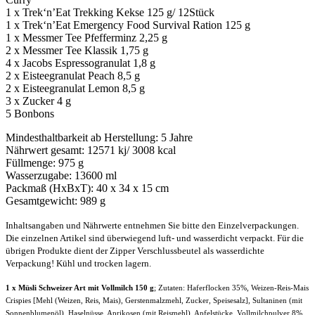
1 x Trek‘n’Eat Trekking Kekse 125 g/ 12Stück
1 x Trek‘n’Eat Emergency Food Survival Ration 125 g
1 x Messmer Tee Pfefferminz 2,25 g
2 x Messmer Tee Klassik 1,75 g
4 x Jacobs Espressogranulat 1,8 g
2 x Eisteegranulat Peach 8,5 g
2 x Eisteegranulat Lemon 8,5 g
3 x Zucker 4 g
5 Bonbons
Mindesthaltbarkeit ab Herstellung: 5 Jahre
Nährwert gesamt: 12571 kj/ 3008 kcal
Füllmenge: 975 g
Wasserzugabe: 13600 ml
Packmaß (HxBxT): 40 x 34 x 15 cm
Gesamtgewicht: 989 g
Inhaltsangaben und Nährwerte entnehmen Sie bitte den Einzelverpackungen.
Die einzelnen Artikel sind überwiegend luft- und wasserdicht verpackt. Für die
übrigen Produkte dient der Zipper Verschlussbeutel als wasserdichte
Verpackung! Kühl und trocken lagern.
1 x Müsli Schweizer Art mit Vollmilch 150 g
; Zutaten: Haferflocken 35%, Weizen-Reis-Mais
Crispies [Mehl (Weizen, Reis, Mais), Gerstenmalzmehl, Zucker, Speisesalz], Sultaninen (mit
Sonnenblumenöl), Haselnüsse, Aprikosen (mit Reismehl), Apfelstücke, Vollmilchpulver 8%,