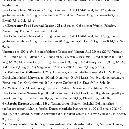
Sojalecithin.
Durchschnittlicher Nährwert je 100 g: Brennwert 1860 kJ / 441 kcal, Fett 12 g, davon
gesättigte Fettsäuren 5,5 g, Kohlenhydrate 75 g, davon Zucker 15 g, Ballaststoffe 2,4 g,
Eiweiß 7,8 g, Salz 1,0 g
1 x Emergency Food Survival Ration 125 g
; Zutaten: Gebackener Weizen, Palmfett,
Zucker, Soja Protein, Gerstenmalzextrakt
Durchschnittlicher Nährwert je 100 g: Brennwert 1920 kJ / 460 kcal, Fett 17,3 g, davon
gesättigte Fettsäuren 8,6 g, Kohlenhydrate 60,2 g, davon Zucker 15,4 g, Eiweiß 14,5 g, Salz
0,5 g,
Vitamine pro 100 g: (% der empfohlenen Tagesdosis) Vitamin A 160,0 mg (20 %) Vitamin
D3 1,0 mcg (20 %) Vitamin E 2,4 mg (20 %) Vitamin C 16,0 mg (20 %) Bitamin B12 0,5
mcg (20 %) Mineralstoffe pro 100 g: Kalzium 160,0 mg (20 %) Phosphor 140,0 mg (20 %)
Kalium 400,0 mg (20 %) Magnesium 75,0 mg (20 %) Eisen 2,8 mg (20 %)
1 x Meßmer Tee Pfefferminz 2,25 g
; kuvertiert, Zutaten: Pfefferminze. Marke: Meßmer,
Durchschnittliche Nährwerte je 100 ml: Brennwert: 3 kJ (1 kcal), Fett: 0 g, davon gesättigte
Fettsäuren: 0 g, Kohlenhydrate: 0,2 g, davon Zucker: 0,1 g, Eiweiß: 0 g, Salz: 0g
2 x Meßmer Tee Klassik 1,75 g
; kuvertiert, Zutaten: Schwarzer Tee. Marke: Meßmer,
Durchschnittliche Nährwerte je 100 ml: Brennwert: 3 kJ (1 kcal), Fett: 0 g, davon gesättigte
Fettsäuren: 0 g, Kohlenhydrate: 0,2 g, davon Zucker: 0,1 g, Eiweiß: 0 g, Salz: 0g
4 x Jacobs Espressogranulat 1,8 g
; Tassenportion, Zutaten: löslicher Bohnenkaffee
(gefiergetrocknet), Marke: Jacobs, Durchschnittliche Nährwerte je 100 g: Energie 0 kJ / 0
kcal, Fett 0 g, davon gesättigte Fettsäuren 0 g, Kohlenhydrate 0 g, davon Zucker 0 g, Eiweiß
0 g, Salz 0 g
2 x Eisteegranulat Peach 8,5 g
; Zitronensäure, Maltodextrin, Süßstoffe, Natriumciklamat,