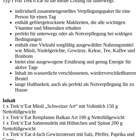
Typ I von Trek'n'Eat ist die ideale Lösung für unterwegs.
individuell zusammengestelltes Verpflegungspaket für eine
Person für einen Tag
enthält gefriergetrocknete Mahlzeiten, die alle wichtigen
Vitamine und Mineralien erhalten
perfekt für unterwegs oder als Notverpflegung bei widrigen
Bedingungen
enthält eine Vielzahl sorgfältig ausgewählter Nahrungsmittel
wie Müsli, Nudelgerichte, Gewürze, Kekse, Tee, Kaffee und
Bonbons
bietet eine ausgewogene Ernährung und genug Energie für
aktive Tage
Inhalt im wasserdicht verschlossenen, wiederverschließbarem
Beutel
lange Haltbarkeit, auch als perfekt als Notverpflegung für zu
Hause
Inhalt
1 x Trek‘n’Eat Müsli „Schweizer Art“ mit Vollmilch 150 g
Nettofüllgewicht
1 x Trek‘n’Eat Reispfanne Balkan Art 190 g Nettofüllgewicht
1 x Trek‘n’Eat Sahnenudeln mit Hühnchen und Spinat 200 g
Nettofüllgewicht
1 x Trek‘n’Eat 4-fach Gewürzstreuer mit Salz, Pfeffer, Paprika und
Curry