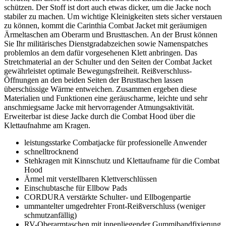
schützen. Der Stoff ist dort auch etwas dicker, um die Jacke noch
stabiler zu machen. Um wichtige Kleinigkeiten stets sicher verstauen
zu können, kommt die Carinthia Combat Jacket mit geräumigen
Ärmeltaschen am Oberarm und Brusttaschen. An der Brust können
Sie Ihr militärisches Dienstgradabzeichen sowie Namenspatches
problemlos an dem dafür vorgesehenen Klett anbringen. Das
Stretchmaterial an der Schulter und den Seiten der Combat Jacket
gewährleistet optimale Bewegungsfreiheit. Reißverschluss-
Öffnungen an den beiden Seiten der Brusttaschen lassen
überschüssige Wärme entweichen. Zusammen ergeben diese
Materialien und Funktionen eine geräuscharme, leichte und sehr
anschmiegsame Jacke mit hervorragender Atmungsaktivität.
Erweiterbar ist diese Jacke durch die Combat Hood über die
Klettaufnahme am Kragen.
leistungsstarke Combatjacke für professionelle Anwender
schnelltrocknend
Stehkragen mit Kinnschutz und Klettaufname für die Combat
Hood
Ärmel mit verstellbaren Klettverschlüssen
Einschubtasche für Ellbow Pads
CORDURA verstärkte Schulter- und Ellbogenpartie
ummantelter umgedrehter Front-Reißverschluss (weniger
schmutzanfällig)
RV-Oberarmtaschen mit innenliegender Gummibandfixierung