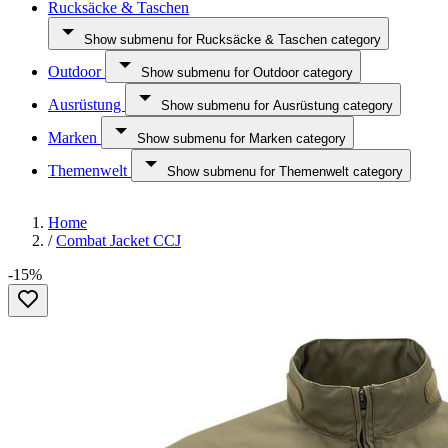
Rucksäcke & Taschen
Show submenu for Rucksäcke & Taschen category
Outdoor
Show submenu for Outdoor category
Ausrüstung
Show submenu for Ausrüstung category
Marken
Show submenu for Marken category
Themenwelt
Show submenu for Themenwelt category
Home
/
Combat Jacket CCJ
-15%