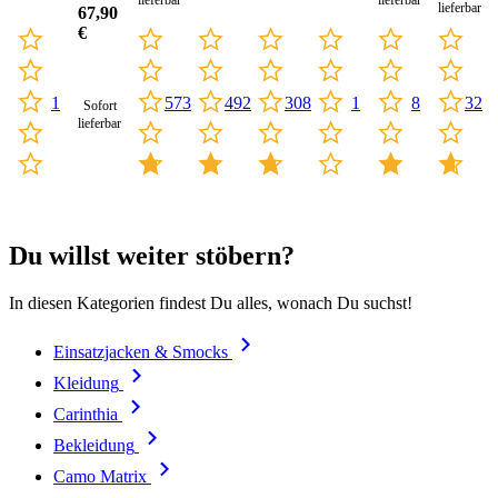
lieferbar
lieferbar
lieferbar
67,90
€
308
573
492
8
1
1
32
Sofort
lieferbar
Du willst weiter stöbern?
In diesen Kategorien findest Du alles, wonach Du suchst!
Einsatzjacken & Smocks
Kleidung
Carinthia
Bekleidung
Camo Matrix