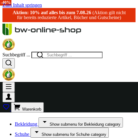
-15%
-26%
-15%
-20%
-15%
-15%
-40%
-40%
Zum Inhalt springen
Aktion: 10% auf alles bis zum 7.08.26
(Aktion gilt nicht
für bereits reduzierte Artikel, Bücher und Gutscheine)
Suchbegriff ...
Warenkorb
Bekleidung
Show submenu for Bekleidung category
Schuhe
Show submenu for Schuhe category