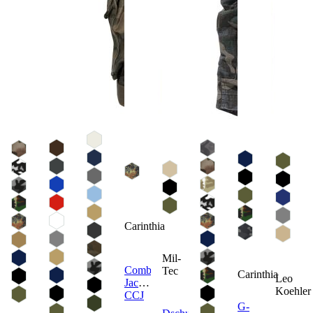
Carinthia
Mil-
Combat
Tec
Carinthia
Leo
Jacket
Koehler
CCJ
G-