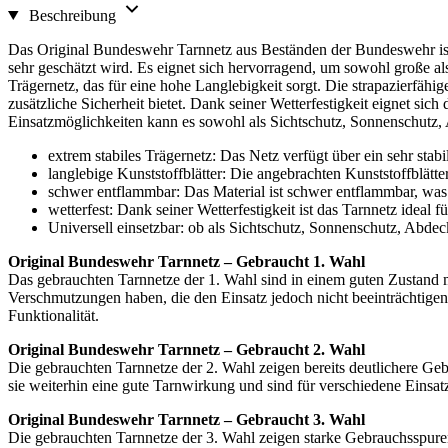
Beschreibung
Das Original Bundeswehr Tarnnetz aus Beständen der Bundeswehr ist ei
sehr geschätzt wird. Es eignet sich hervorragend, um sowohl große a
Trägernetz, das für eine hohe Langlebigkeit sorgt. Die strapazierfähi
zusätzliche Sicherheit bietet. Dank seiner Wetterfestigkeit eignet si
Einsatzmöglichkeiten kann es sowohl als Sichtschutz, Sonnenschutz,
extrem stabiles Trägernetz: Das Netz verfügt über ein sehr stabi
langlebige Kunststoffblätter: Die angebrachten Kunststoffblätte
schwer entflammbar: Das Material ist schwer entflammbar, was z
wetterfest: Dank seiner Wetterfestigkeit ist das Tarnnetz ideal 
Universell einsetzbar: ob als Sichtschutz, Sonnenschutz, Abdec
Original Bundeswehr Tarnnetz – Gebraucht 1. Wahl
Das gebrauchten Tarnnetze der 1. Wahl sind in einem guten Zustand 
Verschmutzungen haben, die den Einsatz jedoch nicht beeinträchtigen
Funktionalität.
Original Bundeswehr Tarnnetz – Gebraucht 2. Wahl
Die gebrauchten Tarnnetze der 2. Wahl zeigen bereits deutlichere 
sie weiterhin eine gute Tarnwirkung und sind für verschiedene Einsat
Original Bundeswehr Tarnnetz – Gebraucht 3. Wahl
Die gebrauchten Tarnnetze der 3. Wahl zeigen starke Gebrauchsspu