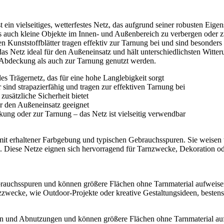
n vielseitiges, wetterfestes Netz, das aufgrund seiner robusten Eigens
ls auch kleine Objekte im Innen- und Außenbereich zu verbergen oder z
gen Kunststoffblätter tragen effektiv zur Tarnung bei und sind besonde
ch das Netz ideal für den Außeneinsatz und hält unterschiedlichsten Witt
 Abdeckung als auch zur Tarnung genutzt werden.
les Trägernetz, das für eine hohe Langlebigkeit sorgt
r sind strapazierfähig und tragen zur effektiven Tarnung bei
usätzliche Sicherheit bietet
für den Außeneinsatz geeignet
kung oder zur Tarnung – das Netz ist vielseitig verwendbar
mit erhaltener Farbgebung und typischen Gebrauchsspuren. Sie weisen 
. Diese Netze eignen sich hervorragend für Tarnzwecke, Dekoration oder
Gebrauchsspuren und können größere Flächen ohne Tarnmaterial aufwei
zzwecke, wie Outdoor-Projekte oder kreative Gestaltungsideen, bestens
ren und Abnutzungen und können größere Flächen ohne Tarnmaterial a