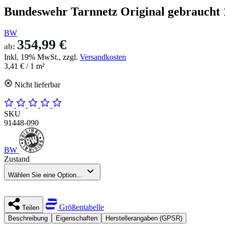
Bundeswehr Tarnnetz Original gebraucht 1
BW
354,99 €
ab:
Inkl. 19% MwSt., zzgl.
Versandkosten
3,41 €
/ 1 m²
Nicht lieferbar
SKU
91448-090
BW
Zustand
Wählen Sie eine Option...
Größentabelle
Teilen
Beschreibung
Eigenschaften
Herstellerangaben (GPSR)