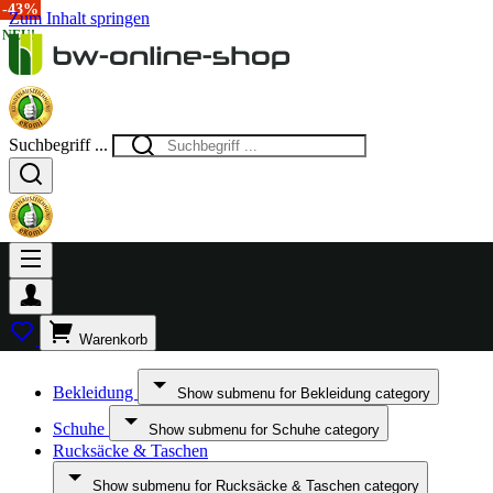
-20%
-43%
Zum Inhalt springen
NEU!
NEU!
Suchbegriff ...
Warenkorb
Bekleidung
Show submenu for Bekleidung category
Schuhe
Show submenu for Schuhe category
Rucksäcke & Taschen
Show submenu for Rucksäcke & Taschen category