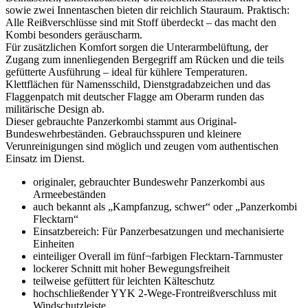
sowie zwei Innentaschen bieten dir reichlich Stauraum. Praktisch:
Alle Reißverschlüsse sind mit Stoff überdeckt – das macht den
Kombi besonders geräuscharm.
Für zusätzlichen Komfort sorgen die Unterarmbelüftung, der
Zugang zum innenliegenden Bergegriff am Rücken und die teils
gefütterte Ausführung – ideal für kühlere Temperaturen.
Klettflächen für Namensschild, Dienstgradabzeichen und das
Flaggenpatch mit deutscher Flagge am Oberarm runden das
militärische Design ab.
Dieser gebrauchte Panzerkombi stammt aus Original-
Bundeswehrbeständen. Gebrauchsspuren und kleinere
Verunreinigungen sind möglich und zeugen vom authentischen
Einsatz im Dienst.
originaler, gebrauchter Bundeswehr Panzerkombi aus
Armeebeständen
auch bekannt als „Kampfanzug, schwer“ oder „Panzerkombi
Flecktarn“
Einsatzbereich: Für Panzerbesatzungen und mechanisierte
Einheiten
einteiliger Overall im fünf¬farbigen Flecktarn-Tarnmuster
lockerer Schnitt mit hoher Bewegungsfreiheit
teilweise gefüttert für leichten Kälteschutz
hochschließender YYK 2-Wege-Frontreißverschluss mit
Windschutzleiste