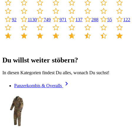
92
1130
971
137
288
749
55
122
Du willst weiter stöbern?
In diesen Kategorien findest Du alles, wonach Du suchst!
Panzerkombis & Overalls