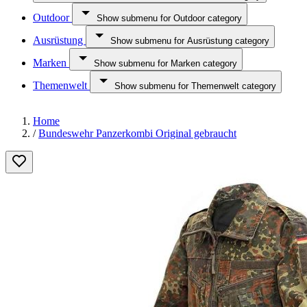
Outdoor
Show submenu for Outdoor category
Ausrüstung
Show submenu for Ausrüstung category
Marken
Show submenu for Marken category
Themenwelt
Show submenu for Themenwelt category
Home
/
Bundeswehr Panzerkombi Original gebraucht