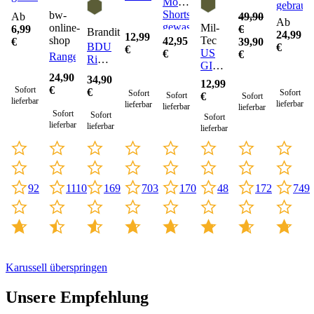
Moleskin
gebrauc
Shorts
bw-
Ab
49,90
Ab
gewaschen
Mil-
online-
6,99
€
Brandit
24,99
12,99
Tec
shop
42,95
€
39,90
BDU
€
€
US
€
€
Rangerhose
Ripstop
GI
Shorts
24,90
Dschungelhut
34,90
12,99
€
Sofort
Ripstop
€
Sofort
Sofort
€
Sofort
Sofort
lieferbar
lieferbar
lieferbar
lieferbar
lieferbar
Sofort
Sofort
Sofort
lieferbar
lieferbar
lieferbar
749
1110
703
170
92
169
48
172
Karussell überspringen
Unsere Empfehlung