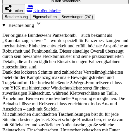
In den Warenkorb
Größentabelle
Teilen
Beschreibung
Eigenschaften
Bewertungen (241)
Beschreibung
Der originale Bundeswehr Panzerkombi – auch bekannt als
„Kampfanzug, schwer“ – wurde speziell für Panzerbesatzungen und
mechanisierte Einheiten entwickelt und erfüllt höchste Ansprüche an
Robustheit und Funktionalität. Dieser einteilige Overall überzeugt
durch sein bewährtes Flecktarnmuster und seine praxisorientierten
Details, die auf den täglichen Einsatz in engen Fahrzeugkabinen
zugeschnitten sind.
Dank des lockeren Schnitts und zahlreicher Verstellmöglichkeiten
bietet dir der Kampfanzug maximale Bewegungsfreiheit und
Tragekomfort. Der hochschließende 2-Wege-Frontreißverschluss
von YKK mit hinterlegter Windschutzleiste sorgt für einen
zuverlässigen Kälteschutz, während Klettverschlüsse an Taille,
Ärmeln und Beinen eine individuelle Anpassung ermöglichen. Die
Beinabschlüsse mit Reißverschluss erleichtern dir das An- und
Ausziehen – auch mit Stiefeln.
Mit zahlreichen durchdachten Taschenlösungen bist du für jede
Situation bestens gerüstet: Zwei schräge Brusttaschen, eine davon
mit Stiftehalter und zusätzlicher Außentasche, große seitliche
Beintaschen, Einschubtaschen, Unterschenkeltaschen mit Futter