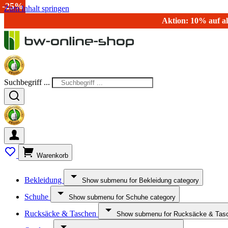
-40%
-7%
-25%
Zum Inhalt springen
Aktion: 10% auf al
Suchbegriff ...
Warenkorb
Bekleidung
Show submenu for Bekleidung category
Schuhe
Show submenu for Schuhe category
Rucksäcke & Taschen
Show submenu for Rucksäcke & Tasc