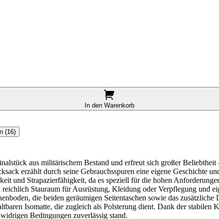
In den Warenkorb
n (16)
nalstück aus militärischem Bestand und erfreut sich großer Beliebthe
ksack erzählt durch seine Gebrauchsspuren eine eigene Geschichte und 
keit und Strapazierfähigkeit, da es speziell für die hohen Anforderunge
reichlich Stauraum für Ausrüstung, Kleidung oder Verpflegung und eig
nboden, die beiden geräumigen Seitentaschen sowie das zusätzliche De
tbaren Isomatte, die zugleich als Polsterung dient. Dank der stabilen K
 widrigen Bedingungen zuverlässig stand.