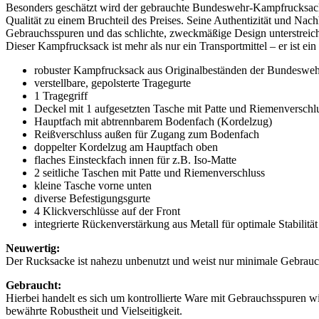
Besonders geschätzt wird der gebrauchte Bundeswehr-Kampfrucksack 
Qualität zu einem Bruchteil des Preises. Seine Authentizität und Nac
Gebrauchsspuren und das schlichte, zweckmäßige Design unterstreiche
Dieser Kampfrucksack ist mehr als nur ein Transportmittel – er ist ein 
robuster Kampfrucksack aus Originalbeständen der Bundeswe
verstellbare, gepolsterte Tragegurte
1 Tragegriff
Deckel mit 1 aufgesetzten Tasche mit Patte und Riemenverschl
Hauptfach mit abtrennbarem Bodenfach (Kordelzug)
Reißverschluss außen für Zugang zum Bodenfach
doppelter Kordelzug am Hauptfach oben
flaches Einsteckfach innen für z.B. Iso-Matte
2 seitliche Taschen mit Patte und Riemenverschluss
kleine Tasche vorne unten
diverse Befestigungsgurte
4 Klickverschlüsse auf der Front
integrierte Rückenverstärkung aus Metall für optimale Stabilitä
Neuwertig:
Der Rucksacke ist nahezu unbenutzt und weist nur minimale Gebrauch
Gebraucht:
Hierbei handelt es sich um kontrollierte Ware mit Gebrauchsspuren wi
bewährte Robustheit und Vielseitigkeit.