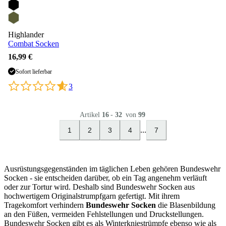
Highlander
Combat Socken
16,99 €
Sofort lieferbar
3
Artikel
16
-
32
von
99
...
1
2
3
4
7
Ausrüstungsgegenständen im täglichen Leben gehören Bundeswehr
Socken - sie entscheiden darüber, ob ein Tag angenehm verläuft
oder zur Tortur wird. Deshalb sind Bundeswehr Socken aus
hochwertigem Originalstrumpfgarn gefertigt. Mit ihrem
Tragekomfort verhindern
Bundeswehr Socken
die Blasenbildung
an den Füßen, vermeiden Fehlstellungen und Druckstellungen.
Bundeswehr Socken gibt es als Winterkniestrümpfe ebenso wie als