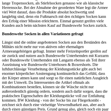
lange Tropensocken, als Stiefelsocken genauso wie als klassische
Herrensocke. Bei der Abnahme der georderten Ware legt die Armee
viel Wert darauf, dass die Produkte absolut hochwertig und
langlebig sind, denn ein Fußmarsch mit den richtigen Socken kann
den Erfolg einer Mission erleichtern. Einmal genutzt greifen viele
Kunden auch beim nächsten Kauf auf Bundeswehr Socken zurück.
Bundeswehr Socken in allen Variationen gefragt
Längst sind die online angebotenen Socken aus den Beständen des
Militärs nicht mehr nur von aktiven oder ehemaligen
Armeeangehörigen gefragt. Immer mehr Freizeitsportler greifen auf
sie zurück und nutzen auch Bundeswehr Unterhemden mit Kurzarm
oder Bundeswehr Unterhemden mit Langarm ebenso als Teil ihrer
Ausrüstung wie Bundeswehr Unterhosen & Boxershorts. Die
luftdurchlässige Verarbeitung der Kleidungsstücke gibt auch bei
enormer körperlicher Anstrengung kontinuierlich das Gefühl, dass
der Körper atmen kann und sorgt so für einen natürlichen Ausgleich
mit der Umwelt. Da Interessenten die Artikel oftmals als
Kombinationen bestellen, können sie die Wäsche nicht nur
außerordentlich günstig ordern, sondern auch dafür sorgen, dass die
praktischen Eigenschaften der Kleidungstücke voll zur Entfaltung
kommen. BW Kleidung - von der Socke bis zur Fliegerkombi -
zeichnet sich durch eine vielseitige Verwendbarkeit aus, aber auch
durch einen günstigen Preis. Grund genug also, gleich noch ein paar