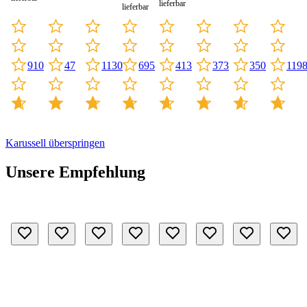
lieferbar
lieferbar
47
373
350
1130
413
119
910
695
Karussell überspringen
Unsere Empfehlung