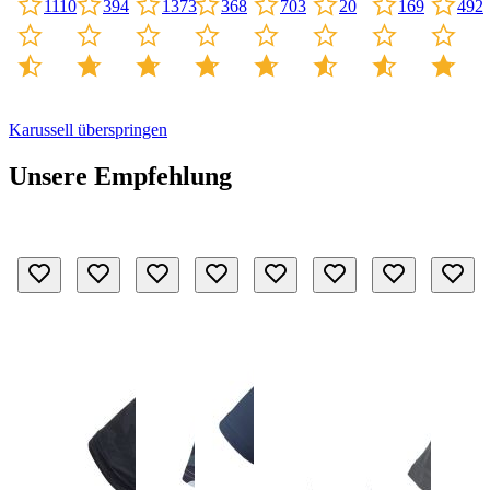
368
20
1110
703
394
1373
169
492
Karussell überspringen
Unsere Empfehlung