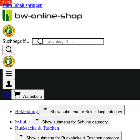
-15%
-30%
-20%
-20%
-38%
-33%
Zum Inhalt springen
Suchbegriff ...
Warenkorb
Bekleidung
Show submenu for Bekleidung category
Schuhe
Show submenu for Schuhe category
Rucksäcke & Taschen
Show submenu for Rucksäcke & Taschen category