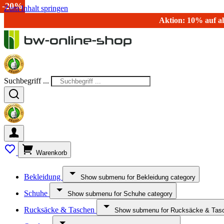
-30%
-20%
-20%
-17%
-15%
-20%
-20%
-20%
-20%
-20%
Zum Inhalt springen
Aktion: 10% auf al
Suchbegriff ...
Warenkorb
Bekleidung
Show submenu for Bekleidung category
Schuhe
Show submenu for Schuhe category
Rucksäcke & Taschen
Show submenu for Rucksäcke & Tasc