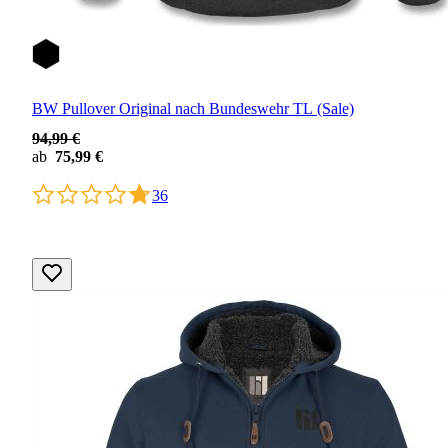
BW Pullover Original nach Bundeswehr TL (Sale)
94,99 €
ab
75,99 €
36