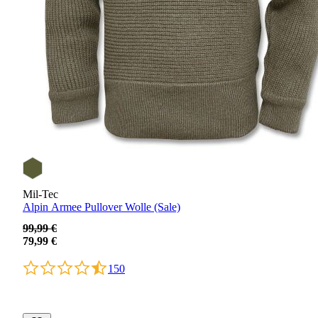
Mil-Tec
Alpin Armee Pullover Wolle (Sale)
99,99 €
79,99 €
150