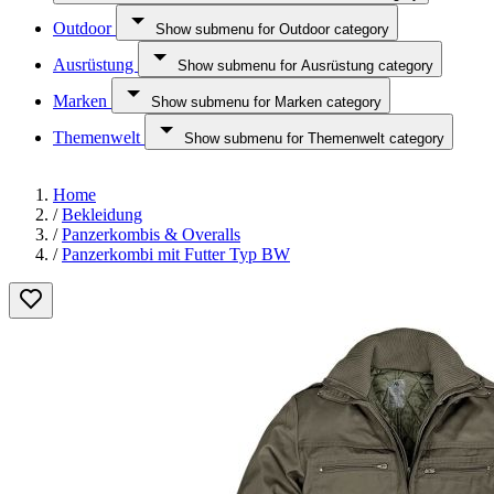
Outdoor
Show submenu for Outdoor category
Ausrüstung
Show submenu for Ausrüstung category
Marken
Show submenu for Marken category
Themenwelt
Show submenu for Themenwelt category
Home
/
Bekleidung
/
Panzerkombis & Overalls
/
Panzerkombi mit Futter Typ BW