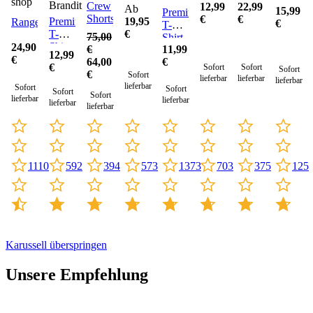
shop
Neckfla
Brandit
Crew
12,99
22,99
TL
Ab
15,99
Premium
Shorts
€
€
Premium
19,95
Rangerhose
€
T-
T-
€
75,00
Shirt
Shirt
24,90
€
11,99
12,99
Cotton
€
64,00
€
€
Sofort
Sofort
Sofort
€
Sofort
lieferbar
lieferbar
lieferbar
lieferbar
Sofort
Sofort
Sofort
Sofort
lieferbar
lieferbar
lieferbar
lieferbar
592
1110
703
375
125
394
573
1373
Karussell überspringen
Unsere Empfehlung