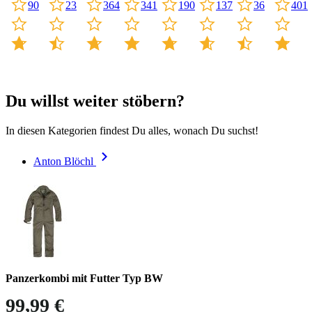
341
190
401
90
23
364
137
36
Du willst weiter stöbern?
In diesen Kategorien findest Du alles, wonach Du suchst!
Anton Blöchl
Panzerkombi mit Futter Typ BW
99,99 €