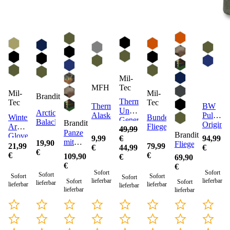
Mil-
MFH
Tec
Mil-
Mil-
Brandit
Thermofleece
Tec
Tec
Thermosocke
BW
Unterwäsche
Arctic
Alaska
Pullover
Winterhandschuhe
Bundeswehr
Generation
Balaclava
Brandit
Original
Army
Fliegerkombi
49,99
III
Panzerkombi
nach
Brandit
Gloves
9,99
€
94,99
mit
19,90
Bundes
Fliegeroverall
21,99
79,99
€
44,99
€
Futter
€
TL
€
€
109,90
€
69,90
€
€
Sofort
Sofort
Sofort
Sofort
Sofort
Sofort
lieferbar
lieferbar
Sofort
Sofort
lieferbar
lieferbar
lieferbar
lieferbar
lieferbar
lieferbar