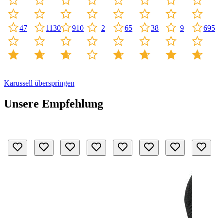
47
1130
65
38
9
910
2
695
Karussell überspringen
Unsere Empfehlung