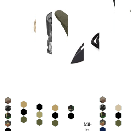
Mil-
Tec