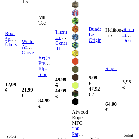
Tec
Mil-
Tec
Bundeswehr
Sturmstr
Helikon-
Thermofleece
Boot
Lederpflegemittel
in
Tex
Unterwäsche
Spike
Original
Dose
Winterhandschuhe
Generation
Überschuhe
Army
III
Gloves
Regenponcho
Premium
Supertarp
Rip-
Stop
5,99
49,99
3,95
€
12,99
€
€
47,92
21,99
€
44,99
€ / 1l
€
€
34,99
64,90
€
€
Atwood
Rope
MFG
550
Paracord
Sofort
Sofort
Sofort