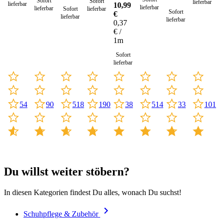
Sofort
Seil 4
Sofort
lieferbar
lieferbar
10,99
lieferbar
lieferbar
Sofort
lieferbar
mm -
Sofort
€
lieferbar
30
lieferbar
0,37
Meter
€ /
1m
Sofort
lieferbar
90
33
101
54
518
190
38
514
Du willst weiter stöbern?
In diesen Kategorien findest Du alles, wonach Du suchst!
Schuhpflege & Zubehör