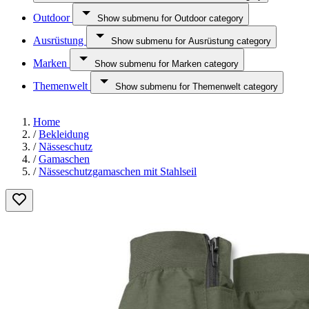
Outdoor
Show submenu for Outdoor category
Ausrüstung
Show submenu for Ausrüstung category
Marken
Show submenu for Marken category
Themenwelt
Show submenu for Themenwelt category
Home
/
Bekleidung
/
Nässeschutz
/
Gamaschen
/
Nässeschutzgamaschen mit Stahlseil