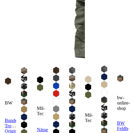
bw-
BW
online-
Mil-
shop
Tec
Mil-
Bundeswehr
Tec
BW
Tropenunterhemd
Feldhos
Nässeschutzgamaschen
Original