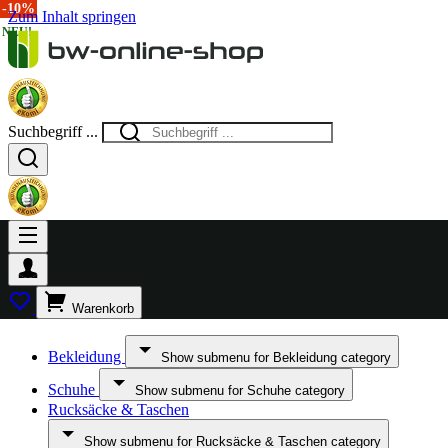
-20%
-10%
Zum Inhalt springen
NEU!
Suchbegriff ...
Warenkorb
Bekleidung
Show submenu for Bekleidung category
Schuhe
Show submenu for Schuhe category
Rucksäcke & Taschen
Show submenu for Rucksäcke & Taschen category