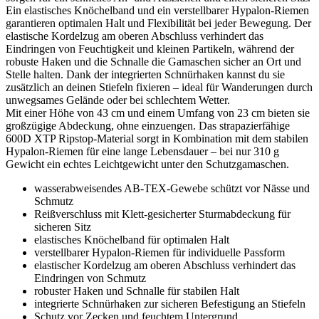
Ein elastisches Knöchelband und ein verstellbarer Hypalon-Riemen
garantieren optimalen Halt und Flexibilität bei jeder Bewegung. Der
elastische Kordelzug am oberen Abschluss verhindert das
Eindringen von Feuchtigkeit und kleinen Partikeln, während der
robuste Haken und die Schnalle die Gamaschen sicher an Ort und
Stelle halten. Dank der integrierten Schnürhaken kannst du sie
zusätzlich an deinen Stiefeln fixieren – ideal für Wanderungen durch
unwegsames Gelände oder bei schlechtem Wetter.
Mit einer Höhe von 43 cm und einem Umfang von 23 cm bieten sie
großzügige Abdeckung, ohne einzuengen. Das strapazierfähige
600D XTP Ripstop-Material sorgt in Kombination mit dem stabilen
Hypalon-Riemen für eine lange Lebensdauer – bei nur 310 g
Gewicht ein echtes Leichtgewicht unter den Schutzgamaschen.
wasserabweisendes AB-TEX-Gewebe schützt vor Nässe und
Schmutz
Reißverschluss mit Klett-gesicherter Sturmabdeckung für
sicheren Sitz
elastisches Knöchelband für optimalen Halt
verstellbarer Hypalon-Riemen für individuelle Passform
elastischer Kordelzug am oberen Abschluss verhindert das
Eindringen von Schmutz
robuster Haken und Schnalle für stabilen Halt
integrierte Schnürhaken zur sicheren Befestigung an Stiefeln
Schutz vor Zecken und feuchtem Untergrund