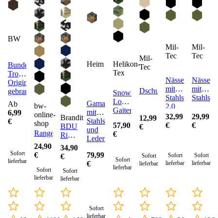
BW
Mil-
Mil-
Tec
Tec
Mil-
Helikon-
Heim
Bundeswehr
Tec
Tex
Tropenunterhemd
Nässeschutzgam
Nässesc
Original
mit
mit
Dschungelhut
gebraucht
Snowfall
Stahlseil
Stahlseil
Long
Gamaschen
Ab
bw-
2.0
Gaiters
mit
6,99
online-
32,99
29,99
Brandit
12,99
Stahlseil
€
shop
57,90
€
€
BDU
€
und
Rangerhose
€
Ripstop
Lederlasche
Shorts
24,90
34,90
Sofort
€
79,99
Sofort
Sofort
€
Sofort
Sofort
lieferbar
lieferbar
lieferbar
€
lieferbar
lieferbar
Sofort
Sofort
lieferbar
lieferbar
Sofort
lieferbar