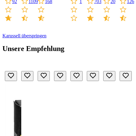
20
126
1109
703
92
168
1
Karussell überspringen
Unsere Empfehlung