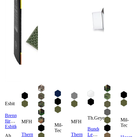
Esbit
Brennstoff
Th.Geyer
Mil-
für
MFH
MFH
Mil-
Tec
Esbitkocher
Bundeswehr
Tec
Thermo
Thermosocke
Lederpflegemittel
Ab