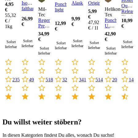
Hosengü
Isomatte
Alaska
Original
4,95
Poncho
Quick
faltbar
Mil-
Helikon-
€
light
5,99
Release
Tec
Tex
55,32
€
Elastic
26,99
9,99
Regenponcho
Poncho
10,99
€ /
47,92
12,99
€
€
Premium
U.S.
€
1kg
€ / 1l
€
Rip-
Model
34,99
42,90
Stop
€
€
Sofort
Sofort
Sofort
Sofort
Sofort
Sofort
lieferbar
lieferbar
lieferbar
lieferbar
lieferbar
lieferbar
Sofort
Sofort
lieferbar
lieferbar
49
341
514
14
235
32
518
20
Du willst weiter stöbern?
In diesen Kategorien findest Du alles, wonach Du suchst!