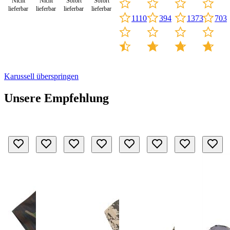
Nicht
Nicht
Sofort
Sofort
lieferbar
lieferbar
lieferbar
lieferbar
1110
703
394
1373
Karussell überspringen
Unsere Empfehlung