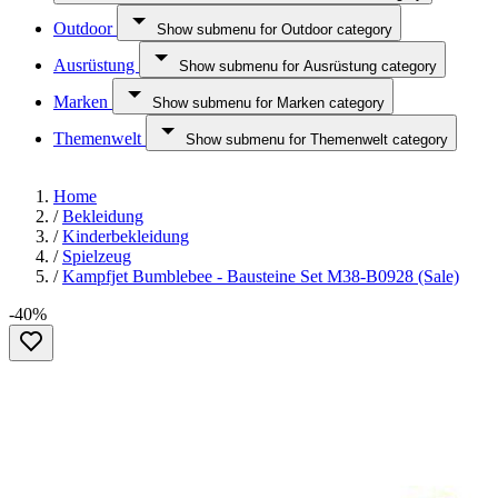
Outdoor
Show submenu for Outdoor category
Ausrüstung
Show submenu for Ausrüstung category
Marken
Show submenu for Marken category
Themenwelt
Show submenu for Themenwelt category
Home
/
Bekleidung
/
Kinderbekleidung
/
Spielzeug
/
Kampfjet Bumblebee - Bausteine Set M38-B0928 (Sale)
-40%