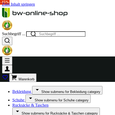
-40%
-40%
-40%
-40%
-15%
Zum Inhalt springen
Suchbegriff ...
Warenkorb
Bekleidung
Show submenu for Bekleidung category
Schuhe
Show submenu for Schuhe category
Rucksäcke & Taschen
Show submenu for Rucksäcke & Taschen category