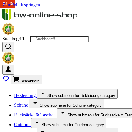
-15%
-50%
-67%
-50%
-10%
-33%
-30%
-25%
-50%
-31%
Zum Inhalt springen
Suchbegriff ...
Warenkorb
Bekleidung
Show submenu for Bekleidung category
Schuhe
Show submenu for Schuhe category
Rucksäcke & Taschen
Show submenu for Rucksäcke & Tasc
Outdoor
Show submenu for Outdoor category