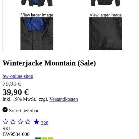
View larger image
View larger image
Winterjacke Mountain (Sale)
bw-online-shop
79,90 €
39,90 €
Inkl. 19% MwSt., zzgl.
Versandkosten
Sofort lieferbar
328
SKU
BW9534-000