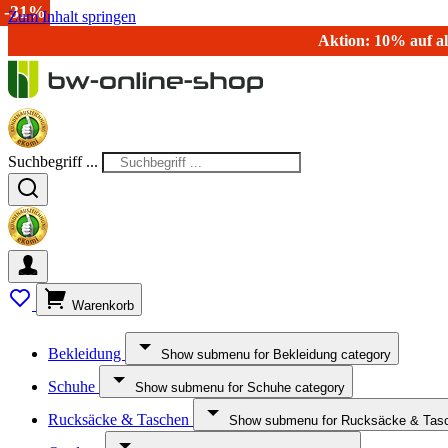
-40%
-25%
-20%
-40%
-40%
-46%
-46%
-46%
-54%
-45%
-10%
-18%
-31%
Zum Inhalt springen
Aktion: 10% auf al
Suchbegriff ...
Warenkorb
Bekleidung
Show submenu for Bekleidung category
Schuhe
Show submenu for Schuhe category
Rucksäcke & Taschen
Show submenu for Rucksäcke & Tasc