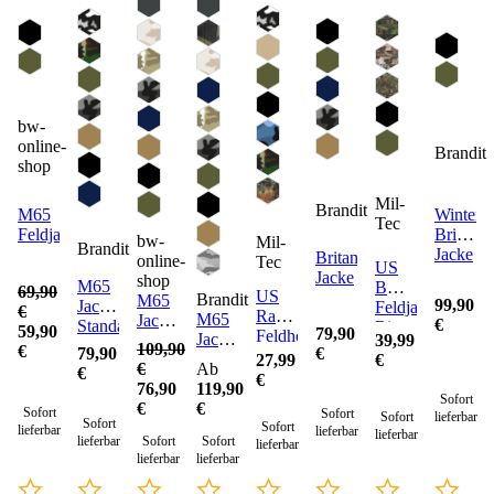
bw-
online-
Brandit
shop
Mil-
Brandit
M65
Winter
Tec
Feldjacke
Britanni
bw-
Mil-
Brandit
Jacke
Britannia
online-
Tec
US
Jacke
shop
M65
BDU
69,90
US
Brandit
M65
99,90
Jacke
Feldjacke
€
Ranger
M65
Jacke
€
Standard
Ripstop
59,90
79,90
Feldhose
Jacke
Raptor
39,99
109,90
€
79,90
€
Typ
Giant
27,99
(Sale)
€
Ab
€
€
BDU
€
119,90
76,90
Sofort
€
€
Sofort
Sofort
Sofort
lieferbar
Sofort
Sofort
lieferbar
lieferbar
lieferbar
lieferbar
Sofort
Sofort
lieferbar
lieferbar
lieferbar