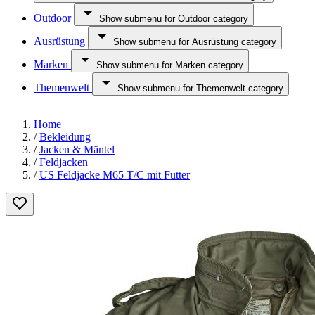
Outdoor
Show submenu for Outdoor category
Ausrüstung
Show submenu for Ausrüstung category
Marken
Show submenu for Marken category
Themenwelt
Show submenu for Themenwelt category
Home
/
Bekleidung
/
Jacken & Mäntel
/
Feldjacken
/
US Feldjacke M65 T/C mit Futter