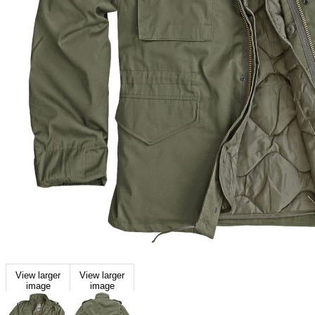
View larger
View larger
image
image