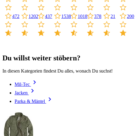
1202
1538
1018
472
437
378
21
200
Du willst weiter stöbern?
In diesen Kategorien findest Du alles, wonach Du suchst!
Mil-Tec
Jacken
Parka & Mäntel