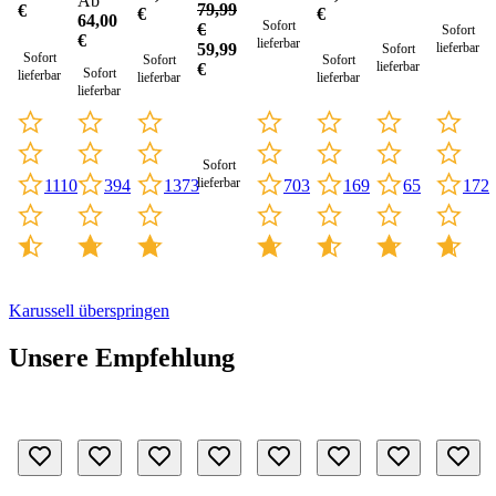
Ab
79,99
€
€
€
(Sale)
64,00
Sofort
€
Sofort
€
lieferbar
lieferbar
59,99
Sofort
Sofort
Sofort
Sofort
lieferbar
€
Sofort
lieferbar
lieferbar
lieferbar
lieferbar
Sofort
lieferbar
1110
703
394
1373
169
65
172
Karussell überspringen
Unsere Empfehlung