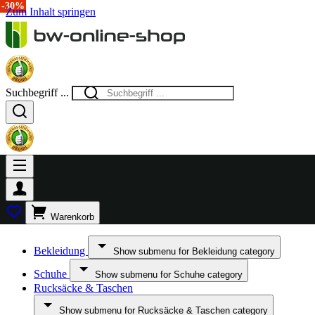
-15%
-25%
-20%
-14%
-30%
Zum Inhalt springen
Suchbegriff ...
Warenkorb
Bekleidung
Show submenu for Bekleidung category
Schuhe
Show submenu for Schuhe category
Rucksäcke & Taschen
Show submenu for Rucksäcke & Taschen category