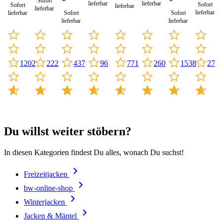
Sofort
lieferbar
lieferbar
Sofort
Sofort
lieferbar
lieferbar
lieferbar
lieferbar
Sofort
Sofort
lieferbar
lieferbar
771
1202
1538
27
222
437
96
260
Du willst weiter stöbern?
In diesen Kategorien findest Du alles, wonach Du suchst!
Freizeitjacken
bw-online-shop
Winterjacken
Jacken & Mäntel