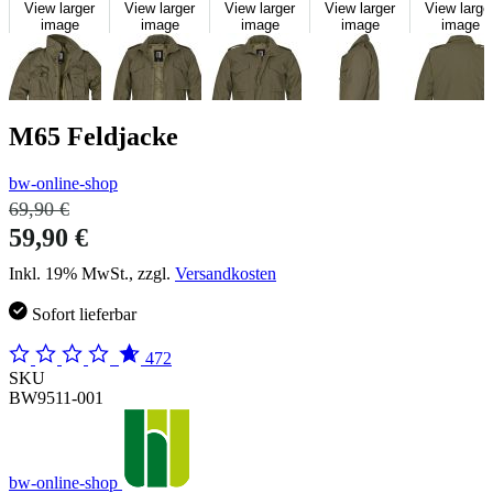
View larger
View larger
View larger
View larger
View large
image
image
image
image
image
M65 Feldjacke
bw-online-shop
69,90 €
59,90 €
Inkl. 19% MwSt., zzgl.
Versandkosten
Sofort lieferbar
472
SKU
BW9511-001
bw-online-shop