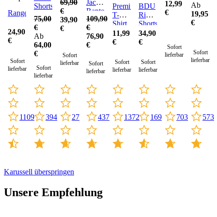
Jacke
69,90
TL
12,99
Ab
Shorts
Premium
BDU
Raptor
€
€
Rangerhose
19,95
T-
Ripstop
75,00
109,90
(Sale)
39,90
€
Shirt
Shorts
€
€
€
24,90
11,99
34,90
Ab
76,90
€
€
€
64,00
€
Sofort
Sofort
€
lieferbar
Sofort
lieferbar
Sofort
Sofort
Sofort
lieferbar
Sofort
Sofort
lieferbar
lieferbar
lieferbar
lieferbar
lieferbar
437
1109
703
394
27
1372
169
573
Karussell überspringen
Unsere Empfehlung