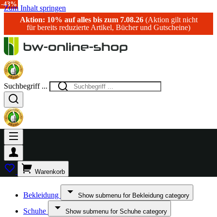
-15%
-43%
-30%
-30%
-43%
Zum Inhalt springen
Aktion: 10% auf alles bis zum 7.08.26
(Aktion gilt nicht
für bereits reduzierte Artikel, Bücher und Gutscheine)
Suchbegriff ...
Warenkorb
Bekleidung
Show submenu for Bekleidung category
Schuhe
Show submenu for Schuhe category