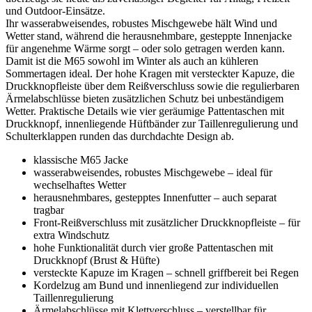
und Outdoor-Einsätze.
Ihr wasserabweisendes, robustes Mischgewebe hält Wind und
Wetter stand, während die herausnehmbare, gesteppte Innenjacke
für angenehme Wärme sorgt – oder solo getragen werden kann.
Damit ist die M65 sowohl im Winter als auch an kühleren
Sommertagen ideal. Der hohe Kragen mit versteckter Kapuze, die
Druckknopfleiste über dem Reißverschluss sowie die regulierbaren
Ärmelabschlüsse bieten zusätzlichen Schutz bei unbeständigem
Wetter. Praktische Details wie vier geräumige Pattentaschen mit
Druckknopf, innenliegende Hüftbänder zur Taillenregulierung und
Schulterklappen runden das durchdachte Design ab.
klassische M65 Jacke
wasserabweisendes, robustes Mischgewebe – ideal für
wechselhaftes Wetter
herausnehmbares, gestepptes Innenfutter – auch separat
tragbar
Front-Reißverschluss mit zusätzlicher Druckknopfleiste – für
extra Windschutz
hohe Funktionalität durch vier große Pattentaschen mit
Druckknopf (Brust & Hüfte)
versteckte Kapuze im Kragen – schnell griffbereit bei Regen
Kordelzug am Bund und innenliegend zur individuellen
Taillenregulierung
Ärmelabschlüsse mit Klettverschluss – verstellbar für