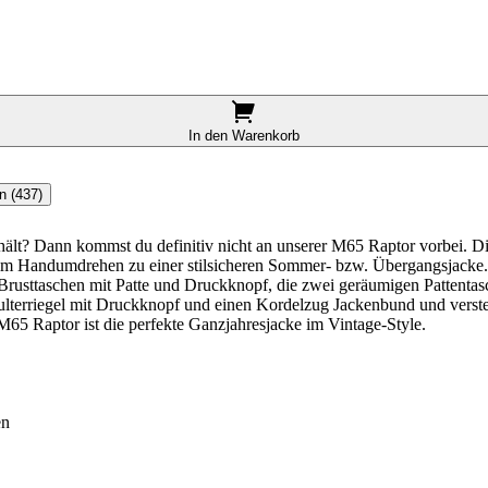
In den Warenkorb
n (437)
ält? Dann kommst du definitiv nicht an unserer M65 Raptor vorbei. Die
r im Handumdrehen zu einer stilsicheren Sommer- bzw. Übergangsjack
 Brusttaschen mit Patte und Druckknopf, die zwei geräumigen Pattent
ulterriegel mit Druckknopf und einen Kordelzug Jackenbund und verste
65 Raptor ist die perfekte Ganzjahresjacke im Vintage-Style.
en