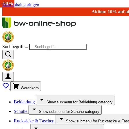
-15%
-14%
-43%
-14%
-50%
-50%
Zum Inhalt springen
Aktion: 10% auf al
Suchbegriff ...
Warenkorb
Bekleidung
Show submenu for Bekleidung category
Schuhe
Show submenu for Schuhe category
Rucksäcke & Taschen
Show submenu for Rucksäcke & Tasc