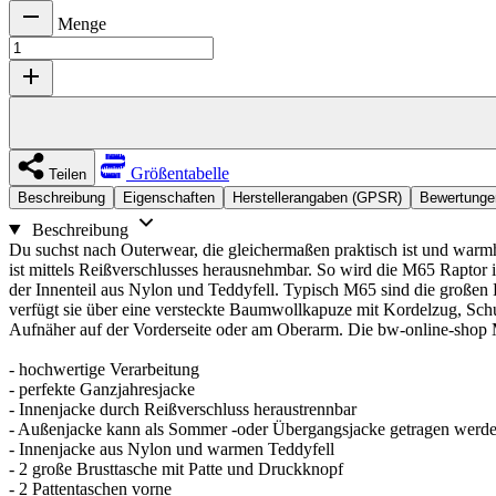
Menge
Größentabelle
Teilen
Beschreibung
Eigenschaften
Herstellerangaben (GPSR)
Bewertunge
Beschreibung
Du suchst nach Outerwear, die gleichermaßen praktisch ist und warmh
ist mittels Reißverschlusses herausnehmbar. So wird die M65 Rapto
der Innenteil aus Nylon und Teddyfell. Typisch M65 sind die großen
verfügt sie über eine versteckte Baumwollkapuze mit Kordelzug, Sch
Aufnäher auf der Vorderseite oder am Oberarm. Die bw-online-shop M
- hochwertige Verarbeitung
- perfekte Ganzjahresjacke
- Innenjacke durch Reißverschluss heraustrennbar
- Außenjacke kann als Sommer -oder Übergangsjacke getragen werd
- Innenjacke aus Nylon und warmen Teddyfell
- 2 große Brusttasche mit Patte und Druckknopf
- 2 Pattentaschen vorne