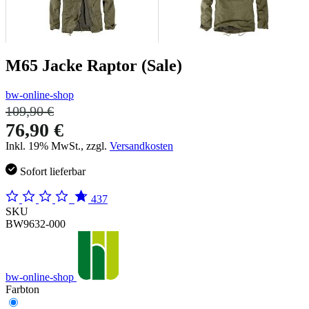
M65 Jacke Raptor (Sale)
bw-online-shop
109,90 €
76,90 €
Inkl. 19% MwSt., zzgl.
Versandkosten
Sofort lieferbar
437
SKU
BW9632-000
bw-online-shop
Farbton