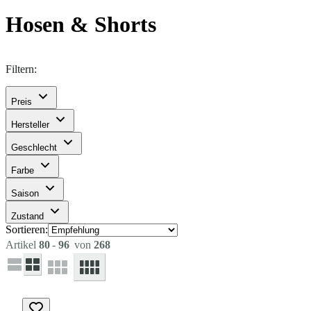
Hosen & Shorts
Filtern:
Preis
Hersteller
Geschlecht
Farbe
Saison
Zustand
Sortieren:
Artikel
80
-
96
von
268