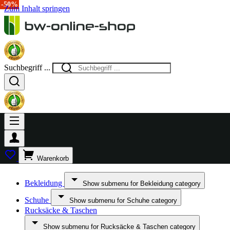
-50%
-50%
-50%
-50%
-50%
-15%
-50%
-50%
-50%
Zum Inhalt springen
Suchbegriff ...
Warenkorb
Bekleidung
Show submenu for Bekleidung category
Schuhe
Show submenu for Schuhe category
Rucksäcke & Taschen
Show submenu for Rucksäcke & Taschen category