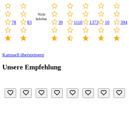
Nicht
lieferbar
39
1110
10
78
83
1373
394
Karussell überspringen
Unsere Empfehlung