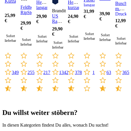
Kurzarm
Hemd
Hemd
Buschhu
langarm
Feldhemd
langarm
kurzarm
m.
Brandit
31,99
RipStop
39,90
Druckkn
25,99
US
29,90
24,90
€
€
12,99
€
Ranger
€
€
29,99
€
Hose
€
29,90
€
Sofort
Sofort
Sofort
Sofort
Sofort
lieferbar
Sofort
Sofort
lieferbar
lieferbar
lieferbar
lieferbar
Sofort
lieferbar
lieferbar
lieferbar
217
378
1
365
349
255
1342
63
Du willst weiter stöbern?
In diesen Kategorien findest Du alles, wonach Du suchst!