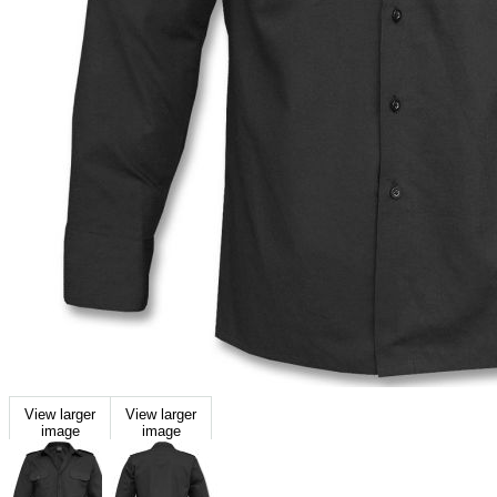
View larger
View larger
image
image