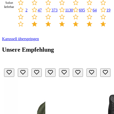
Sofort
lieferbar
47
373
2
1130
695
64
19
Karussell überspringen
Unsere Empfehlung