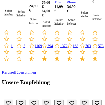
€
75,00
Shirt
Shorts
24,90
€
11,99
34,90
€
64,00
€
€
Sofort
Sofort
Sofort
lieferbar
€
Sofort
lieferbar
lieferbar
lieferbar
Sofort
Sofort
Sofort
Sofort
lieferbar
lieferbar
lieferbar
lieferbar
3
1109
703
1
394
1372
168
573
Karussell überspringen
Unsere Empfehlung