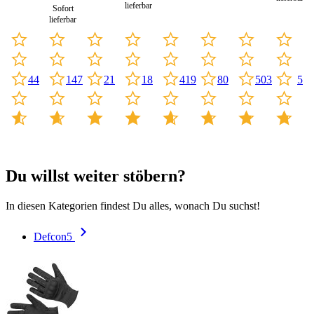
lieferbar
Sofort
lieferbar
419
80
5
21
44
147
18
503
Du willst weiter stöbern?
In diesen Kategorien findest Du alles, wonach Du suchst!
Defcon5