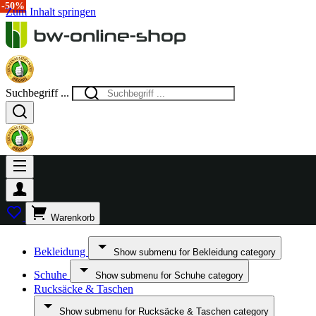
-50%
-50%
Zum Inhalt springen
Suchbegriff ...
Warenkorb
Bekleidung
Show submenu for Bekleidung category
Schuhe
Show submenu for Schuhe category
Rucksäcke & Taschen
Show submenu for Rucksäcke & Taschen category