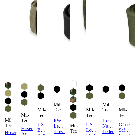
Mil-
Mil-
Mil-
Mil-
Mil-
Tec
Tec
Mil-
Tec
Tec
Tec
Mil-
Tec
RW
Hosengürtel
US
US
Gürtel
Mil-
Tec
Ledergürtel
Nappa-
Hosengürtel
BDU
Lochkoppel
Safety
Tec
schwarz
Leder
Hosenträger
Army