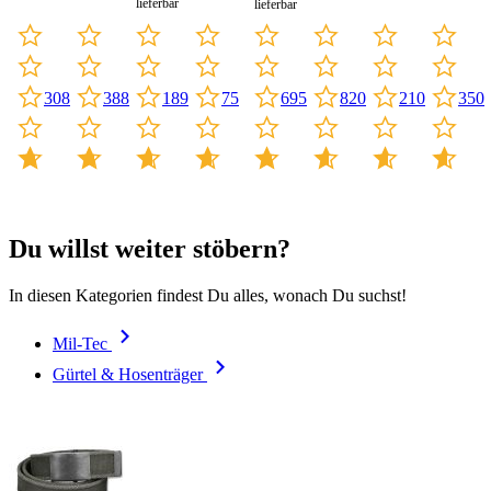
lieferbar
lieferbar
388
75
820
350
189
308
695
210
Du willst weiter stöbern?
In diesen Kategorien findest Du alles, wonach Du suchst!
Mil-Tec
Gürtel & Hosenträger