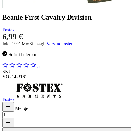
Beanie First Cavalry Division
Fostex
6,99 €
Inkl. 19% MwSt., zzgl.
Versandkosten
Sofort lieferbar
3
SKU
VO214-3161
Fostex
Menge