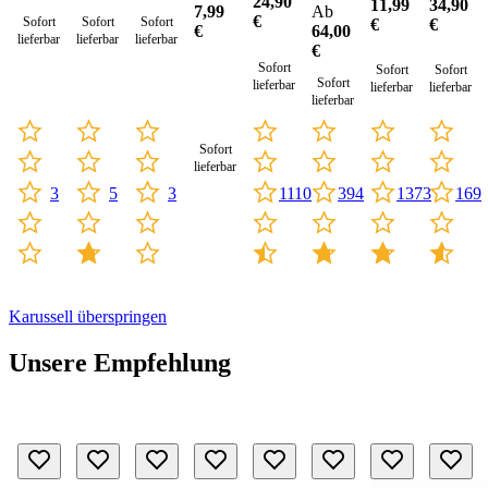
24,90
11,99
34,90
Ab
7,99
€
Sofort
Sofort
Sofort
€
€
64,00
€
lieferbar
lieferbar
lieferbar
€
Sofort
Sofort
Sofort
Sofort
lieferbar
lieferbar
lieferbar
lieferbar
Sofort
lieferbar
3
5
3
1110
394
1373
169
Karussell überspringen
Unsere Empfehlung