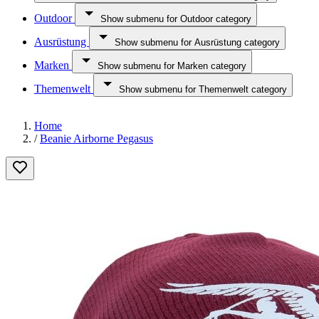
Outdoor
Show submenu for Outdoor category
Ausrüstung
Show submenu for Ausrüstung category
Marken
Show submenu for Marken category
Themenwelt
Show submenu for Themenwelt category
Home
/
Beanie Airborne Pegasus