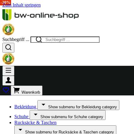
-50%
-20%
-20%
Zum Inhalt springen
Suchbegriff ...
Warenkorb
Bekleidung
Show submenu for Bekleidung category
Schuhe
Show submenu for Schuhe category
Rucksäcke & Taschen
Show submenu for Rucksäcke & Taschen category