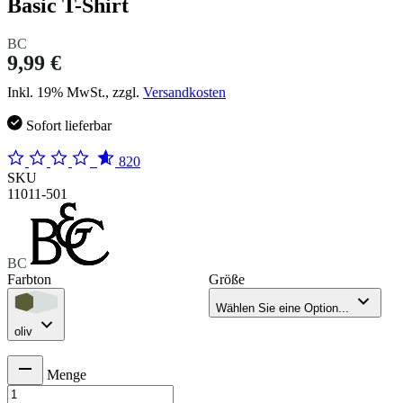
Basic T-Shirt
BC
9,99 €
Inkl. 19% MwSt., zzgl.
Versandkosten
Sofort lieferbar
820
SKU
11011-501
BC
Farbton
Größe
Wählen Sie eine Option...
oliv
Menge