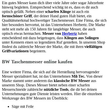
Ein gutes Messer kann dich über viele Jahre oder sogar Jahrzehnte
hinweg begleiten. Entsprechend wichtig ist es, dass es dir auch
optisch gefällt. Neben einer
scharfen Klinge
ist auch ein
formschöner Griff
, der deiner Hand guten Halt bietet, ein
Qualitätsmerkmal hochwertiger Taschenmesser. Eine Firma, die sich
hier besonders hervortut, ist das Unternehmen Herbertz. Die Marke
steht seit mehr als 150 Jahren für langlebige Messer, die auch
optisch etwas hermachen.
Messer von
Herbertz
haben
entscheidend mit dazu beigetragen, dass
Klingen aus Solingen
unter Kennern einen so legendären Ruf genießen. In unserem Shop
findest du zahlreiche Messer der Marke, die mit ihren
vielfältigen
Griffvariationen
begeistern.
BW Taschenmesser online kaufen
Eine weitere Firma, die sich auf die Herstellung hervorragender
Messer spezialisiert hat, ist das Unternehmen
Mil-Tec.
Von dieser
Marke stammt unter anderem das
klassische BW Messer
aus
unserem Shop. Dieses Messer bietet neben einer scharfen
Messerschneide zahlreiche
nützliche Tools
, die dir bei deinen
Unternehmungen gute Dienste leisten werden. Hier die einzelnen
Werkzeuge des BW Messers im Überblick:
Säge mit Feile