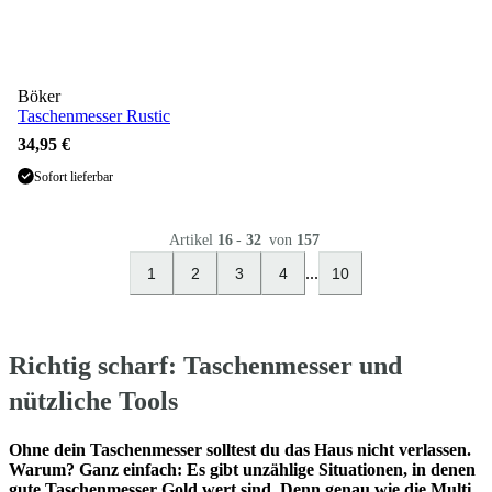
Böker
Taschenmesser Rustic
34,95 €
Sofort lieferbar
Artikel
16
-
32
von
157
...
1
2
3
4
10
Richtig scharf: Taschenmesser und
nützliche Tools
Ohne dein Taschenmesser solltest du das Haus nicht verlassen.
Warum? Ganz einfach: Es gibt unzählige Situationen, in denen
gute Taschenmesser Gold wert sind. Denn genau wie die Multi