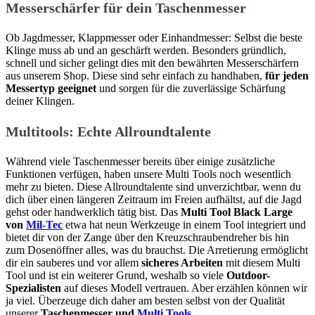
Messerschärfer für dein Taschenmesser
Ob Jagdmesser, Klappmesser oder Einhandmesser: Selbst die beste
Klinge muss ab und an geschärft werden. Besonders gründlich,
schnell und sicher gelingt dies mit den bewährten Messerschärfern
aus unserem Shop. Diese sind sehr einfach zu handhaben,
für jeden
Messertyp geeignet
und sorgen für die zuverlässige Schärfung
deiner Klingen.
Multitools: Echte Allroundtalente
Während viele Taschenmesser bereits über einige zusätzliche
Funktionen verfügen, haben unsere Multi Tools noch wesentlich
mehr zu bieten. Diese Allroundtalente sind unverzichtbar, wenn du
dich über einen längeren Zeitraum im Freien aufhältst, auf die Jagd
gehst oder handwerklich tätig bist. Das
Multi Tool Black Large
von
Mil-Tec
etwa hat neun Werkzeuge in einem Tool integriert und
bietet dir von der Zange über den Kreuzschraubendreher bis hin
zum Dosenöffner alles, was du brauchst. Die Arretierung ermöglicht
dir ein sauberes und vor allem
sicheres Arbeiten
mit diesem Multi
Tool und ist ein weiterer Grund, weshalb so viele
Outdoor-
Spezialisten
auf dieses Modell vertrauen. Aber erzählen können wir
ja viel. Überzeuge dich daher am besten selbst von der Qualität
unserer
Taschenmesser und
Multi Tools.