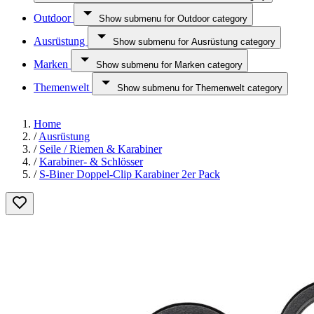
Outdoor
Show submenu for Outdoor category
Ausrüstung
Show submenu for Ausrüstung category
Marken
Show submenu for Marken category
Themenwelt
Show submenu for Themenwelt category
Home
/
Ausrüstung
/
Seile / Riemen & Karabiner
/
Karabiner- & Schlösser
/
S-Biner Doppel-Clip Karabiner 2er Pack