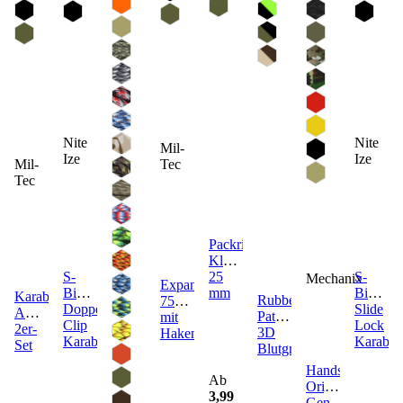
Nite
Nite
Mil-
Ize
Ize
Mil-
Tec
Tec
Packriemen
Klett
S-
25
S-
Mechanix
Expanderschnur
Biner
mm
Biner
Karabiner
Rubber
75cm
Doppel-
Slide
ABS
Patch
mit
Clip
Lock
2er-
3D
Haken
Karabiner
Karabin
Set
Blutgruppen
Handschuhe
Ab
Original
3,99
Gen.