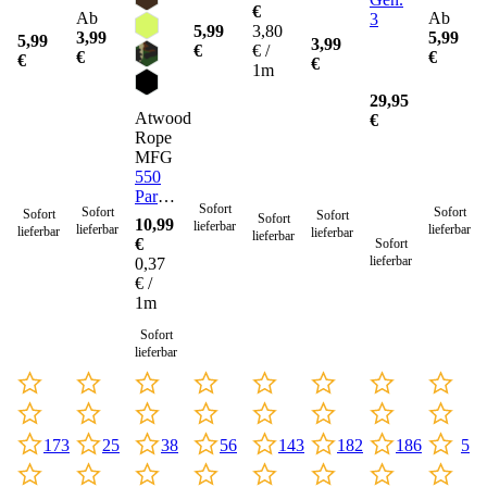
€
Ab
Ab
3
5,99
3,80
3,99
5,99
5,99
3,99
€
€ /
€
€
€
€
1m
29,95
Atwood
€
Rope
MFG
550
Paracord
Sofort
Sofort
Sofort
Sofort
Seil 4
Sofort
Sofort
10,99
lieferbar
lieferbar
lieferbar
lieferbar
lieferbar
mm -
lieferbar
€
Sofort
30
lieferbar
0,37
Meter
€ /
1m
Sofort
lieferbar
173
182
186
25
38
56
143
5