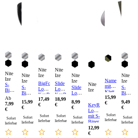
Nite
Nite
Nite
Nite
Nite
Nite
Ize
Ize
Ize
Namensstreifen
Ize
Ize
Ize
BigFoot
Slide
Nite
S-
mit
S-
Slide
S-
Locker
Lock
Ize
Biner
Klett
Biner
Lock
Biner
KeyRack
KeyRack
Micro
5er-
15,99
Ab
Stahl
Key
Karabin
17,49
18,99
Karabiner
Lock
15,99
8,99
9,49
Satz
€
7,99
KeyRack
Ring
KeyRac
€
€
KeyRack
2er
€
€
€
oliv
€
Karabiner
Locker
Pack
Sofort
mit S-
Sofort
Sofort
Sofort
Sofort
Sofort
Sofort
lieferbar
lieferbar
lieferbar
Biner
lieferbar
lieferbar
lieferbar
lieferbar
MicroLocks
12,99
€