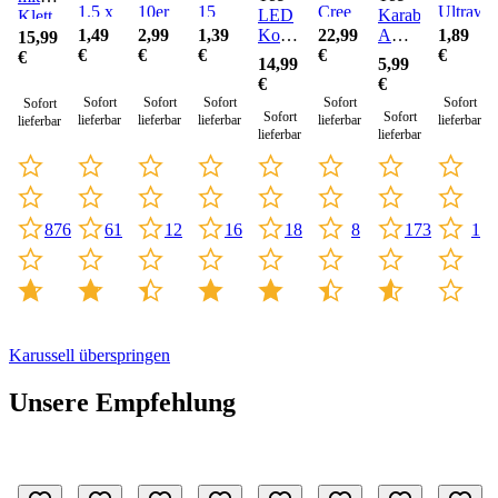
1.5 x
10er
15
Cree
Ultrawe
LED
Karabiner
Klett
15
Set
cm
mit
1,49
2,99
1,39
Kopflampe
22,99
ABS
1,89
5er-
15,99
cm
Focus
€
€
€
4-
€
2er-
€
Satz
€
14,99
5,99
farbig
Set
oliv
€
€
- 65
Sofort
Sofort
Sofort
Sofort
Sofort
Sofort
Lumen
Sofort
Sofort
lieferbar
lieferbar
lieferbar
lieferbar
lieferbar
lieferbar
lieferbar
lieferbar
876
61
12
16
18
8
173
1
Karussell überspringen
Unsere Empfehlung