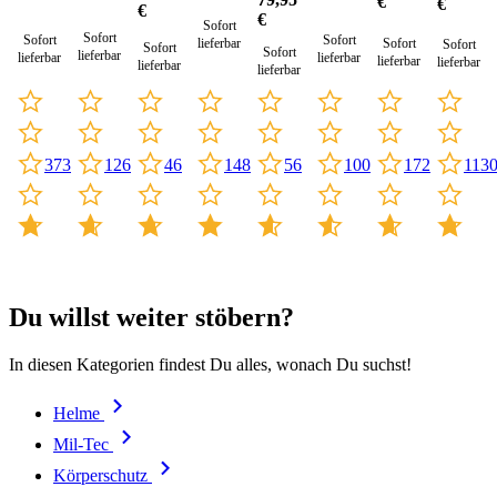
€
€
bunt
€
Feldbluse
€
Sofort
Sofort
Sofort
Sofort
lieferbar
Sofort
Sofort
Sofort
Sofort
lieferbar
lieferbar
lieferbar
lieferbar
lieferbar
lieferbar
lieferbar
373
148
100
46
172
113
126
56
Du willst weiter stöbern?
In diesen Kategorien findest Du alles, wonach Du suchst!
Helme
Mil-Tec
Körperschutz