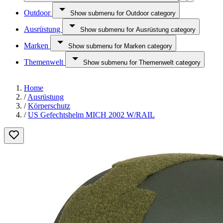
Outdoor
Show submenu for Outdoor category
Ausrüstung
Show submenu for Ausrüstung category
Marken
Show submenu for Marken category
Themenwelt
Show submenu for Themenwelt category
Home
/
Ausrüstung
/
Körperschutz
/
US Gefechtshelm MICH 2002 W/RAIL