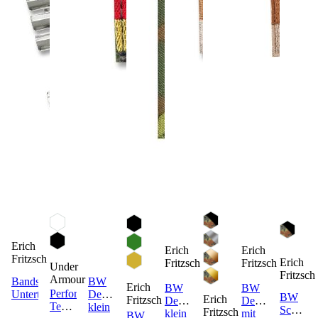
Erich
Erich
Erich
Fritzsch
Erich
Fritzsch
Fritzsch
Under
Fritzsch
Armour
Bandspangen
BW
Erich
BW
BW
Performance
Unterteil
Deutschlandfahne
BW
Erich
Fritzsch
Deutschlandfahne
Deutschlandfahn
Tech
klein
Scharfs
Fritzsch
klein
mit
BW