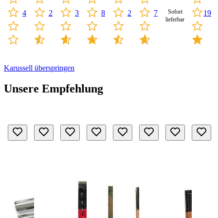
Sofort
4
2
3
2
7
8
19
lieferbar
Karussell überspringen
Unsere Empfehlung