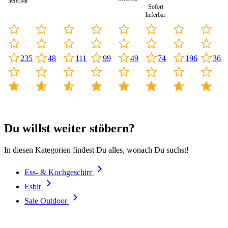
lieferbar
Sofort
lieferbar
235
48
111
99
196
36
49
74
Du willst weiter stöbern?
In diesen Kategorien findest Du alles, wonach Du suchst!
Ess- & Kochgeschirr
Esbit
Sale Outdoor