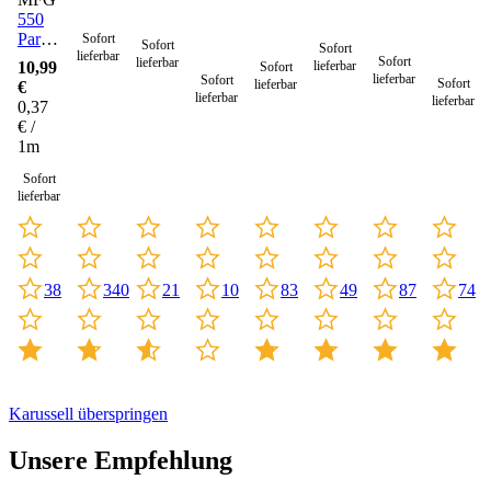
550
Paracord
Sofort
Sofort
Sofort
lieferbar
Seil 4
Sofort
lieferbar
10,99
lieferbar
Sofort
mm -
lieferbar
Sofort
Sofort
lieferbar
€
30
lieferbar
lieferbar
0,37
Meter
€ /
1m
Sofort
lieferbar
340
21
10
83
38
49
87
74
Karussell überspringen
Unsere Empfehlung