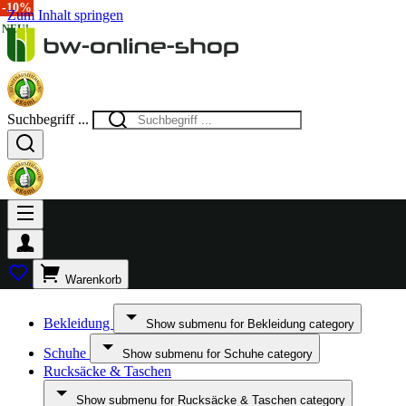
-14%
-20%
-15%
-10%
-17%
-10%
Zum Inhalt springen
NEU!
NEU!
Suchbegriff ...
Warenkorb
Bekleidung
Show submenu for Bekleidung category
Schuhe
Show submenu for Schuhe category
Rucksäcke & Taschen
Show submenu for Rucksäcke & Taschen category