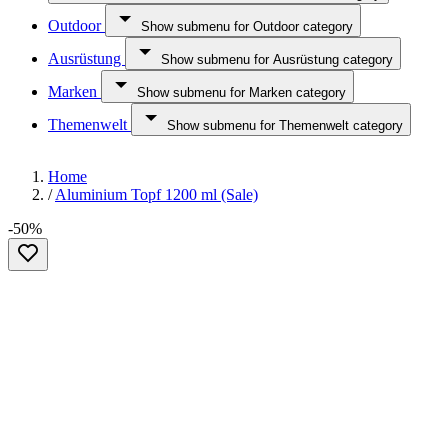
Outdoor
Show submenu for Outdoor category
Ausrüstung
Show submenu for Ausrüstung category
Marken
Show submenu for Marken category
Themenwelt
Show submenu for Themenwelt category
Home
/
Aluminium Topf 1200 ml (Sale)
-50%