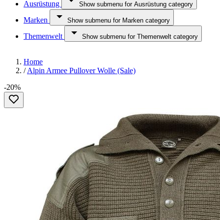
Ausrüstung
Show submenu for Ausrüstung category
Marken
Show submenu for Marken category
Themenwelt
Show submenu for Themenwelt category
Home
/
Alpin Armee Pullover Wolle (Sale)
-20%