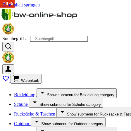
-15%
-20%
Zum Inhalt springen
NEU!
NEU!
Suchbegriff ...
Warenkorb
Bekleidung
Show submenu for Bekleidung category
Schuhe
Show submenu for Schuhe category
Rucksäcke & Taschen
Show submenu for Rucksäcke & Tasc
Outdoor
Show submenu for Outdoor category