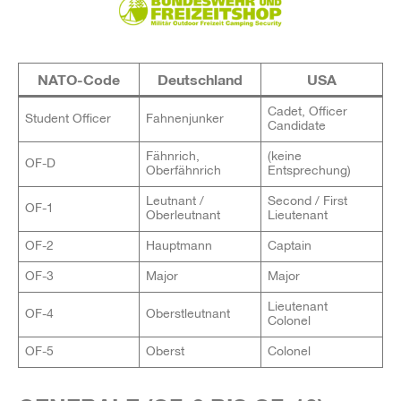
NATO-Code
Deutschland
USA
Cadet, Officer
Student Officer
Fahnenjunker
Candidate
Fähnrich,
(keine
OF-D
Oberfähnrich
Entsprechung)
Leutnant /
Second / First
OF-1
Oberleutnant
Lieutenant
OF-2
Hauptmann
Captain
OF-3
Major
Major
Lieutenant
OF-4
Oberstleutnant
Colonel
OF-5
Oberst
Colonel